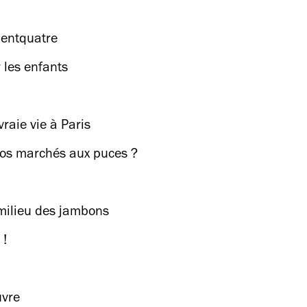
Centquatre
 les enfants
vraie vie à Paris
 nos marchés aux puces ?
milieu des jambons
 !
uvre