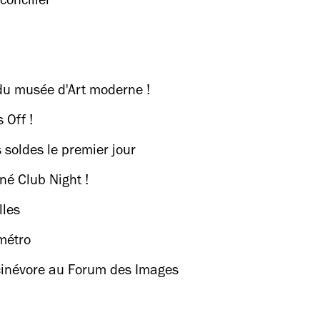
éconcilier
 du musée d'Art moderne !
 Off !
 soldes le premier jour
né Club Night !
lles
métro
z cinévore au Forum des Images