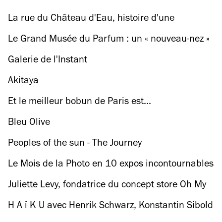
La rue du Château d'Eau, histoire d'une
gentrification accélérée
Le Grand Musée du Parfum : un « nouveau-nez »
que l'on vous fait visiter en exclusivité
Galerie de l'Instant
Akitaya
Et le meilleur bobun de Paris est...
Bleu Olive
Peoples of the sun - The Journey
Le Mois de la Photo en 10 expos incontournables
Juliette Levy, fondatrice du concept store Oh My
Cream
H A ï K U avec Henrik Schwarz, Konstantin Sibold