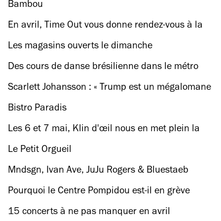
Bambou
En avril, Time Out vous donne rendez-vous à la
Gaîté Lyrique pour son cycle de documentaires
Les magasins ouverts le dimanche
Secousses… Et c’est gratuit !
Des cours de danse brésilienne dans le métro
BNF dès 17h30
Scarlett Johansson : « Trump est un mégalomane
»
Bistro Paradis
Les 6 et 7 mai, Klin d'œil nous en met plein la
vue
Le Petit Orgueil
Mndsgn, Ivan Ave, JuJu Rogers & Bluestaeb
Pourquoi le Centre Pompidou est-il en grève
depuis dix jours ?
15 concerts à ne pas manquer en avril