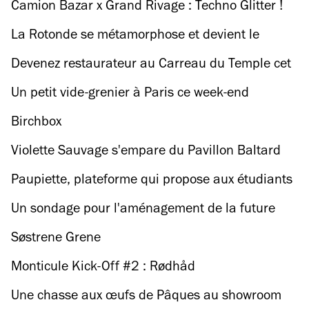
Camion Bazar x Grand Rivage : Techno Glitter !
La Rotonde se métamorphose et devient le
Grand Marché Stalingrad
Devenez restaurateur au Carreau du Temple cet
été !
Un petit vide-grenier à Paris ce week-end
Birchbox
Violette Sauvage s'empare du Pavillon Baltard
pour un vide-dressing de 2 700 m2
Paupiette, plateforme qui propose aux étudiants
de déjeuner chez des mamies, débarque à paris
Un sondage pour l'aménagement de la future
!
piste cyclable des Champs-Elysées
Søstrene Grene
Monticule Kick-Off #2 : Rødhåd
Une chasse aux œufs de Pâques au showroom