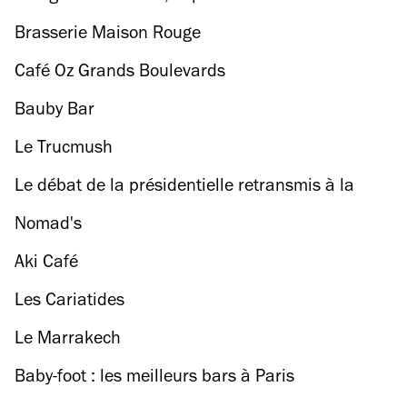
nouvelle promenade des Parisiens
Brasserie Maison Rouge
Café Oz Grands Boulevards
Bauby Bar
Le Trucmush
Le débat de la présidentielle retransmis à la
Bellevilloise ce soir
Nomad's
Aki Café
Les Cariatides
Le Marrakech
Baby-foot : les meilleurs bars à Paris