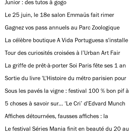
Junior : des tutos à gogo
Le 25 juin, le 18e salon Emmaüs fait rimer
solidarité et bonnes affaires
Gagnez vos pass annuels au Parc Zoologique
La célèbre boutique A Vida Portuguesa s'installe
un mois à la Trésorerie
Tour des curiosités croisées à l’Urban Art Fair
2017
La griffe de prêt-à-porter Soi Paris fête ses 1 an
avec un chouette pop-up store
Sortie du livre 'L'Histoire du métro parisien pour
les nuls'
Sous les pavés la vigne : festival 100 % bon pif à
la Bellevilloise
5 choses à savoir sur... ‘Le Cri’ d'Edvard Munch
Affiches détournées, fausses affiches : la
campagne présidentielle sur les murs de Paris
Le festival Séries Mania finit en beauté du 20 au