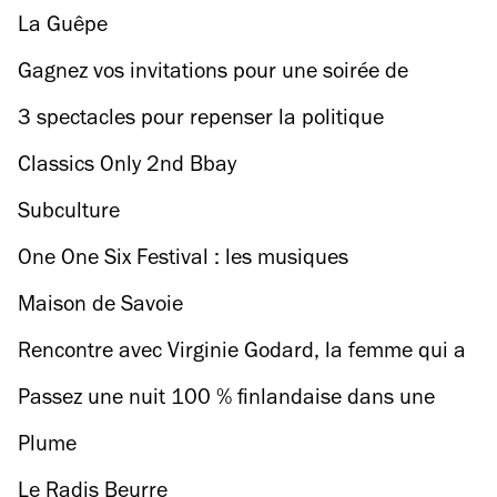
La Guêpe
Gagnez vos invitations pour une soirée de
flamenco
3 spectacles pour repenser la politique
Classics Only 2nd Bbay
Subculture
One One Six Festival : les musiques
électroniques en fête dans trois lieux parisiens
Maison de Savoie
Rencontre avec Virginie Godard, la femme qui a
popularisé la street food à Paris
Passez une nuit 100 % finlandaise dans une
cabane en plein Paris
Plume
Le Radis Beurre