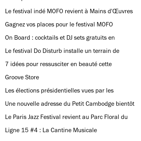
Le festival indé MOFO revient à Mains d'Œuvres
pour une édition incroyable !
Gagnez vos places pour le festival MOFO
On Board : cocktails et DJ sets gratuits en
terrasse tous les mardis !
Le festival Do Disturb installe un terrain de
basket au Palais de Tokyo
7 idées pour ressusciter en beauté cette
semaine
Groove Store
Les élections présidentielles vues par les
Parisiens
Une nouvelle adresse du Petit Cambodge bientôt
dans le 10e
Le Paris Jazz Festival revient au Parc Floral du
17 juin au 30 juillet 2017
Ligne 15 #4 : La Cantine Musicale