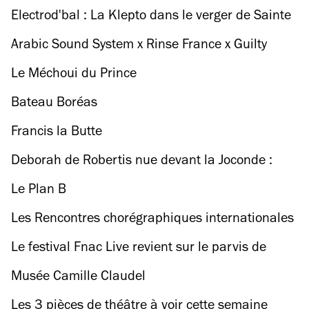
23 avril
Electrod'bal : La Klepto dans le verger de Sainte
Opportune
Arabic Sound System x Rinse France x Guilty
Dogs
Le Méchoui du Prince
Bateau Boréas
Francis la Butte
Deborah de Robertis nue devant la Joconde :
l'art du scandale
Le Plan B
Les Rencontres chorégraphiques internationales
de Seine-Saint-Denis 2017
Le festival Fnac Live revient sur le parvis de
l'Hôtel de Ville du 6 au 8 juillet 2017 !
Musée Camille Claudel
Les 3 pièces de théâtre à voir cette semaine