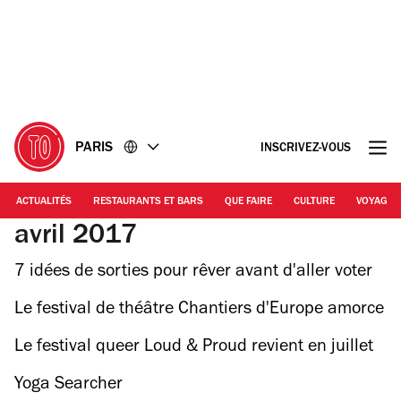
Accéder
Accéder
au
au
contenu
pied
de
page
PARIS
INSCRIVEZ-VOUS
ACTUALITÉS
RESTAURANTS ET BARS
QUE FAIRE
CULTURE
VOYAGE
avril 2017
7 idées de sorties pour rêver avant d'aller voter
Le festival de théâtre Chantiers d'Europe amorce
la révolution !
Le festival queer Loud & Proud revient en juillet
pour une deuxième édition !
Yoga Searcher