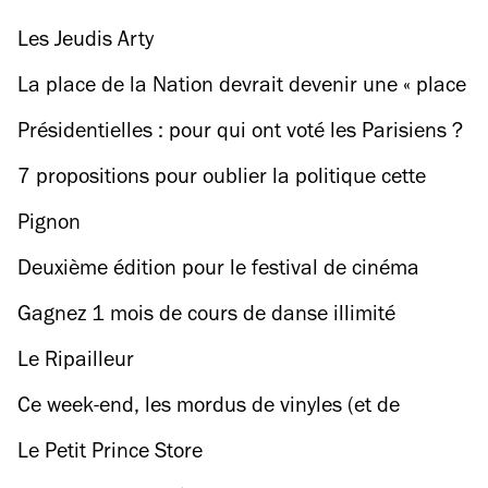
Les Jeudis Arty
La place de la Nation devrait devenir une « place
jardin » selon Anne Hidalgo
Présidentielles : pour qui ont voté les Parisiens ?
7 propositions pour oublier la politique cette
semaine
Pignon
Deuxième édition pour le festival de cinéma
LGBT Teddy Award
Gagnez 1 mois de cours de danse illimité
Le Ripailleur
Ce week-end, les mordus de vinyles (et de
musique) se retrouvent à Auvers-sur-Oise
Le Petit Prince Store