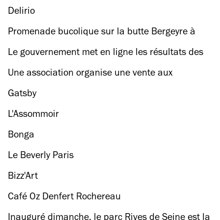
Delirio
Promenade bucolique sur la butte Bergeyre à
Paris 19e
Le gouvernement met en ligne les résultats des
contrôles sanitaires des restaurants
Une association organise une vente aux
enchères pour aider les victimes du 13
Gatsby
novembre
L'Assommoir
Bonga
Le Beverly Paris
Bizz'Art
Café Oz Denfert Rochereau
Inauguré dimanche, le parc Rives de Seine est la