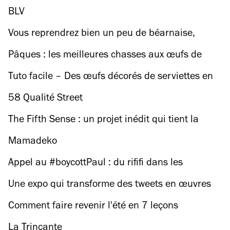
Made.com, mais avec des tablettes de chocolat
BLV
Vous reprendrez bien un peu de béarnaise,
Monsieur Le Président ?
Pâques : les meilleures chasses aux œufs de
Paris et sa banlieue
Tuto facile – Des œufs décorés de serviettes en
papier pour Pâques
58 Qualité Street
The Fifth Sense : un projet inédit qui tient la
création contemporaine féminine en odeur de
Mamadeko
sainteté
Appel au #boycottPaul : du rififi dans les
viennoiseries
Une expo qui transforme des tweets en œuvres
d’art
Comment faire revenir l'été en 7 leçons
La Trincante