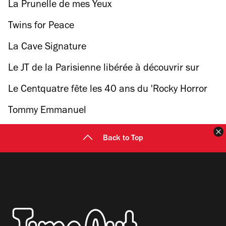
meilleur torréfacteur de France
La Prunelle de mes Yeux
Twins for Peace
La Cave Signature
Le JT de la Parisienne libérée à découvrir sur
Mediapart
Le Centquatre fête les 40 ans du 'Rocky Horror
Picture Show' le 31 octobre
Tommy Emmanuel
F
Back to Top