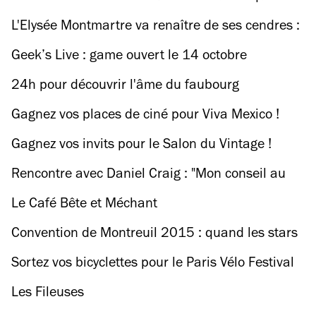
2015 (ex-Némo)
L'Elysée Montmartre va renaître de ses cendres :
entretien avec son nouveau patron
Geek’s Live : game ouvert le 14 octobre
24h pour découvrir l'âme du faubourg
Poissonnière
Gagnez vos places de ciné pour Viva Mexico !
Gagnez vos invits pour le Salon du Vintage !
Rencontre avec Daniel Craig : "Mon conseil au
prochain James Bond ? Evite de faire de la
Le Café Bête et Méchant
merde !"
Convention de Montreuil 2015 : quand les stars
du tattoo squattent la banlieue parisienne
Sortez vos bicyclettes pour le Paris Vélo Festival
Les Fileuses