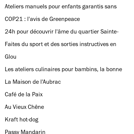
Ateliers manuels pour enfants garantis sans
pâte à sel
COP21 : l'avis de Greenpeace
24h pour découvrir l'âme du quartier Sainte-
Marthe
Faites du sport et des sorties instructives en
famille
Glou
Les ateliers culinaires pour bambins, la bonne
recette
La Maison de l'Aubrac
Café de la Paix
Au Vieux Chêne
Kraft hot-dog
Passy Mandarin