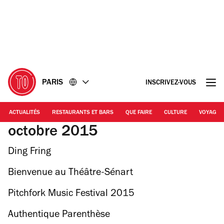
Accéder
Accéder
au
au
contenu
pied
de
page
PARIS
INSCRIVEZ-VOUS
ACTUALITÉS
RESTAURANTS ET BARS
QUE FAIRE
CULTURE
VOYAGE
octobre 2015
Ding Fring
Bienvenue au Théâtre-Sénart
Pitchfork Music Festival 2015
Authentique Parenthèse