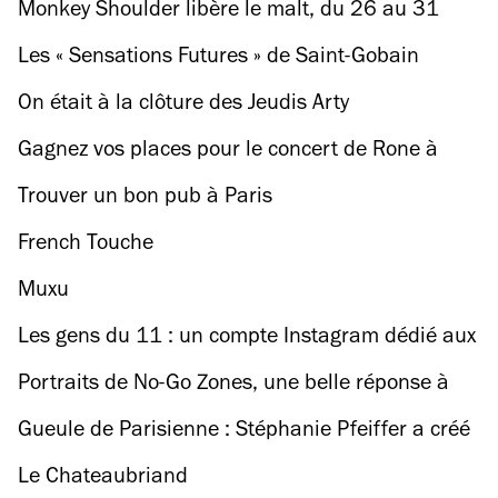
Monkey Shoulder libère le malt, du 26 au 31
octobre
Les « Sensations Futures » de Saint-Gobain
laissent une drôle d'impression
On était à la clôture des Jeudis Arty
Gagnez vos places pour le concert de Rone à
l'Olympia !
Trouver un bon pub à Paris
French Touche
Muxu
Les gens du 11 : un compte Instagram dédié aux
Parisiens de l'arrondissement
Portraits de No-Go Zones, une belle réponse à
Fox News
Gueule de Parisienne : Stéphanie Pfeiffer a créé
le tumblr 'Gueules de Parisiens'
Le Chateaubriand