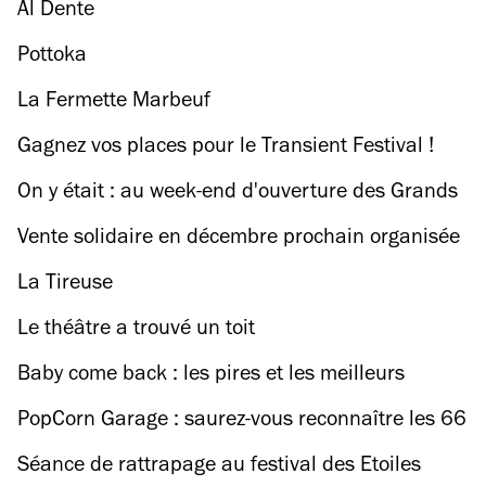
lieux accessibles pour les handicapés
Al Dente
Pottoka
La Fermette Marbeuf
Gagnez vos places pour le Transient Festival !
On y était : au week-end d'ouverture des Grands
Voisins
Vente solidaire en décembre prochain organisée
par l'association Emmaüs Coup de Main
La Tireuse
Le théâtre a trouvé un toit
Baby come back : les pires et les meilleurs
retours dans la musique
PopCorn Garage : saurez-vous reconnaître les 66
films culte ?
Séance de rattrapage au festival des Etoiles