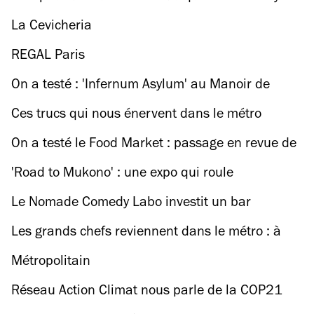
La Cevicheria
REGAL Paris
On a testé : 'Infernum Asylum' au Manoir de
Paris
Ces trucs qui nous énervent dans le métro
On a testé le Food Market : passage en revue de
nos stands préférés
'Road to Mukono' : une expo qui roule
Le Nomade Comedy Labo investit un bar
parisien pour promouvoir les humoristes de
Les grands chefs reviennent dans le métro : à
demain
vous de jouer !
Métropolitain
Réseau Action Climat nous parle de la COP21