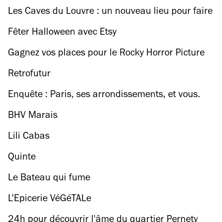
Les Caves du Louvre : un nouveau lieu pour faire
soi-même son vin
Fêter Halloween avec Etsy
Gagnez vos places pour le Rocky Horror Picture
Show !
Retrofutur
Enquête : Paris, ses arrondissements, et vous.
BHV Marais
Lili Cabas
Quinte
Le Bateau qui fume
L'Epicerie VéGéTALe
24h pour découvrir l'âme du quartier Pernety