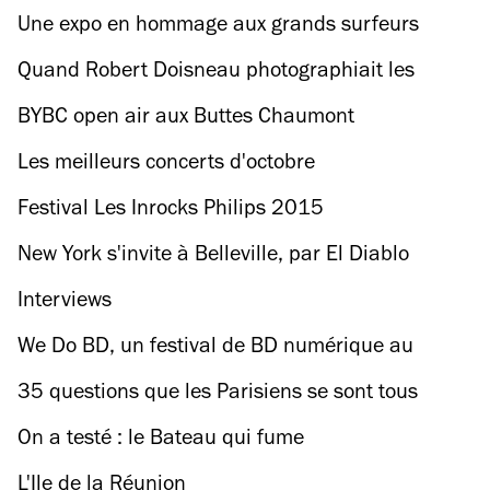
Une expo en hommage aux grands surfeurs
hawaïens à Paris
Quand Robert Doisneau photographiait les
scientifiques du muséum d'Histoire naturelle
BYBC open air aux Buttes Chaumont
Les meilleurs concerts d'octobre
Festival Les Inrocks Philips 2015
New York s'invite à Belleville, par El Diablo
Interviews
We Do BD, un festival de BD numérique au
Carreau du Temple
35 questions que les Parisiens se sont tous
posées
On a testé : le Bateau qui fume
L'Ile de la Réunion