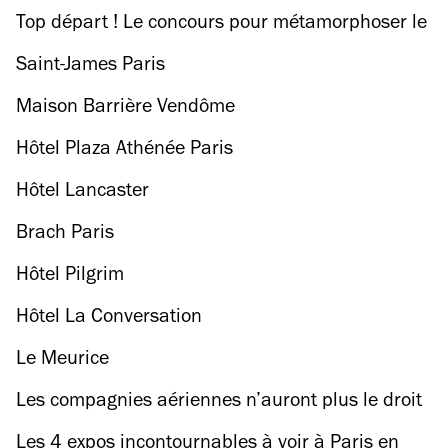
Top départ ! Le concours pour métamorphoser le
Louvre est lancé
Saint-James Paris
Maison Barrière Vendôme
Hôtel Plaza Athénée Paris
Hôtel Lancaster
Brach Paris
Hôtel Pilgrim
Hôtel La Conversation
Le Meurice
Les compagnies aériennes n’auront plus le droit
de facturer les bagages cabine en Europe
Les 4 expos incontournables à voir à Paris en