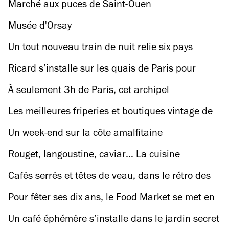
Marché aux puces de Saint-Ouen
Musée d'Orsay
Un tout nouveau train de nuit relie six pays
européens cet été
Ricard s’installe sur les quais de Paris pour
présenter sa bouteille Ricard 4,5%
À seulement 3h de Paris, cet archipel
méditerranéen a été élu pays le plus LGBTQ+
Les meilleures friperies et boutiques vintage de
friendly d’Europe
Paris
Un week-end sur la côte amalfitaine
Rouget, langoustine, caviar… La cuisine
gastronomique de Florent Pietravalle s’installe à
Cafés serrés et têtes de veau, dans le rétro des
Paris
restos routiers avec le photographe Guillaume
Pour fêter ses dix ans, le Food Market se met en
Blot
trois
Un café éphémère s’installe dans le jardin secret