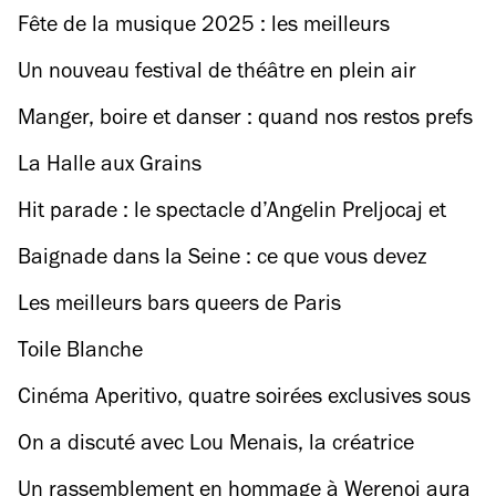
à Paris
de métro et RER qui resteront ouvertes toute la
Fête de la musique 2025 : les meilleurs
nuit en Ile-de-France
événements célébrant le hip-hop et les sonorités
Un nouveau festival de théâtre en plein air
afro-descendants où aller pogoter
s’installe à la Villette (et c’est gratuit!)
Manger, boire et danser : quand nos restos prefs
fêtent la musique
La Halle aux Grains
Hit parade : le spectacle d’Angelin Preljocaj et
Thomas Bangalter (Daft Punk) fait son retour à
Baignade dans la Seine : ce que vous devez
la Seine Musicale
savoir avant de plonger
Les meilleurs bars queers de Paris
Toile Blanche
Cinéma Aperitivo, quatre soirées exclusives sous
les étoiles
On a discuté avec Lou Menais, la créatrice
parisienne dont tout le monde parle
Un rassemblement en hommage à Werenoi aura