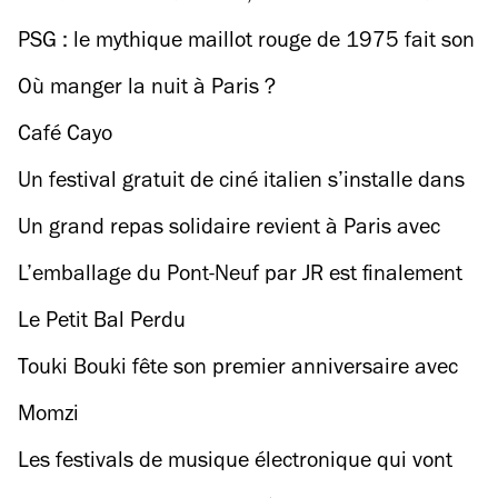
sud-ouest est la destination balnéaire
PSG : le mythique maillot rouge de 1975 fait son
incontournable de l’été selon Time Out
grand retour en édition limitée
Où manger la nuit à Paris ?
Café Cayo
Un festival gratuit de ciné italien s’installe dans
un cirque romain !
Un grand repas solidaire revient à Paris avec
cuisine, musique et engagement au menu !
L’emballage du Pont-Neuf par JR est finalement
reporté d’un an
Le Petit Bal Perdu
Touki Bouki fête son premier anniversaire avec
un tour du monde culinaire à Belleville
Momzi
Les festivals de musique électronique qui vont