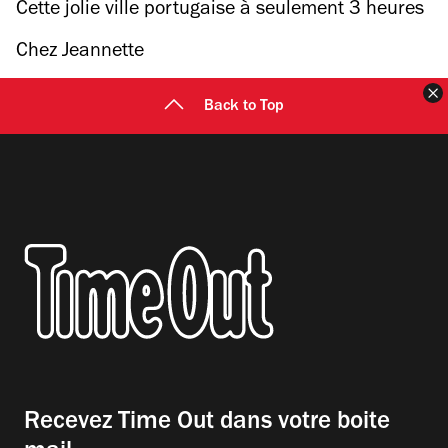
marquer l'été 2025
Cette jolie ville portugaise à seulement 3 heures
de Paris vient d’être élue meilleure destination
Chez Jeannette
d’Europe pour un voyage entre copines
F
Back to Top
Recevez Time Out dans votre boite