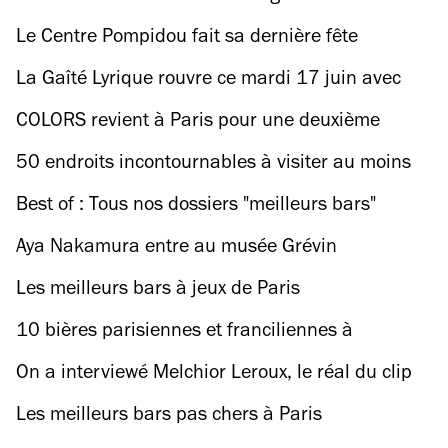
lieu le 30 janvier 2026
Le Centre Pompidou fait sa dernière fête
(électronique) avant travaux
La Gaîté Lyrique rouvre ce mardi 17 juin avec
une soirée rap
COLORS revient à Paris pour une deuxième
édition de toutes les nuances
50 endroits incontournables à visiter au moins
une fois en France
Best of : Tous nos dossiers "meilleurs bars"
Aya Nakamura entre au musée Grévin
Les meilleurs bars à jeux de Paris
10 bières parisiennes et franciliennes à
découvrir
On a interviewé Melchior Leroux, le réal du clip
de « Fashion Designa » de Theodora
Les meilleurs bars pas chers à Paris