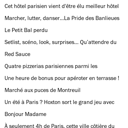
du musée Marmottan Monet
Cet hôtel parisien vient d'être élu meilleur hôtel
du monde
Marcher, lutter, danser…La Pride des Banlieues
revient ce 7 juin
Le Petit Bal perdu
Setlist, scéno, look, surprises... Qu’attendre du
concert de Charli XCX à We Love Green ?
Red Sauce
Quatre pizzerias parisiennes parmi les
meilleures d’Europe
Une heure de bonus pour apéroter en terrasse !
Marché aux puces de Montreuil
Un été à Paris ? Hoxton sort le grand jeu avec
piscine, transats et cocktails
Bonjour Madame
À seulement 4h de Paris, cette ville côtière du