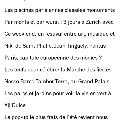
juillet
Les piscines parisiennes classées monuments
historiques où faire trempette cet été
Par monts et par wurst : 3 jours à Zurich avec
Julien Pham
Ce week-end, un festival entre art, musique et
mode s’installe à l’Espace Niemeyer
Niki de Saint Phalle, Jean Tinguely, Pontus
Hulten, au Grand Palais
Paris, capitale européenne des mômes ?
Les teufs pour célébrer la Marche des fiertés
2025
Nosso Barco Tambor Terra, au Grand Palais
Les parcs et jardins pour voir la vie en vert à
Paris
Aji Dulce
Le pop-up le plus frais de l’été revient nous