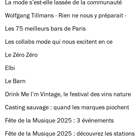
régaler
La mode s’est-elle lassée de la communauté
LGBTQIA+ ?
Wolfgang Tillmans - Rien ne nous y préparait -
Tout nous y préparait, au Centre Pompidou
Les 75 meilleurs bars de Paris
Les collabs mode qui nous excitent en ce
moment
Le Zéro Zéro
Elbi
Le Barn
Drink Me I’m Vintage, le festival des vins nature
qui ont de la bouteille
Casting sauvage : quand les marques piochent
leurs mannequins dans la rue avant la Fashion
Fête de la Musique 2025 : 3 événements
Week
gratuits à ne pas manquer sur la Petite Ceinture
Fête de la Musique 2025 : découvrez les stations