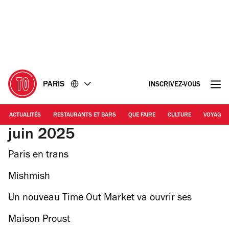
Accéder
Accéder
au
au
contenu
pied
de
page
PARIS
INSCRIVEZ-VOUS
ACTUALITÉS
RESTAURANTS ET BARS
QUE FAIRE
CULTURE
VOYAGE
juin 2025
Paris en trans
Mishmish
Un nouveau Time Out Market va ouvrir ses
portes
Maison Proust