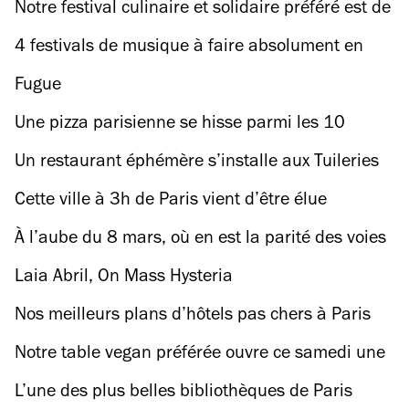
sur le patriarcat à Paris
Notre festival culinaire et solidaire préféré est de
retour à Paris
4 festivals de musique à faire absolument en
mars pour bien préparer les beaux jours
Fugue
Une pizza parisienne se hisse parmi les 10
meilleures mondiales selon Time Out
Un restaurant éphémère s’installe aux Tuileries
pour une série de dîners-spectacles pendant la
Cette ville à 3h de Paris vient d’être élue
Fashion Week
meilleure destination au monde pour le
À l’aube du 8 mars, où en est la parité des voies
printemps
dans l’espace public parisien ?
Laia Abril, On Mass Hysteria
Nos meilleurs plans d’hôtels pas chers à Paris
(et aux alentours)
Notre table vegan préférée ouvre ce samedi une
nouvelle adresse à Saint-Honoré, au milieu des
L’une des plus belles bibliothèques de Paris