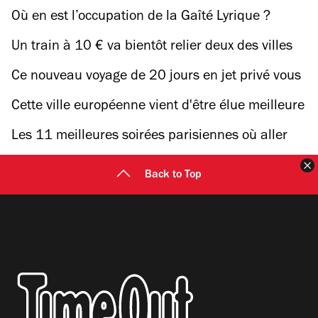
boutiques de luxe
bientôt accessible gratuitement au grand public
Où en est l’occupation de la Gaîté Lyrique ?
Un train à 10 € va bientôt relier deux des villes
les plus cool d'Europe
Ce nouveau voyage de 20 jours en jet privé vous
emmènera sur tous les lieux de tournage de "The
Cette ville européenne vient d'être élue meilleure
White Lotus"
destination au monde pour les voyageuses solo
Les 11 meilleures soirées parisiennes où aller
danser au mois de mars
F
Back to Top