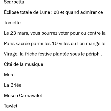
festival avec une dernière édition en fanfare
Scarpetta
Éclipse totale de Lune : où et quand admirer ce
phénomène rare à Paris
Tomette
Le 23 mars, vous pourrez voter pour ou contre la
création de 500 nouvelles rues piétonnes
Paris sacrée parmi les 10 villes où l'on mange le
mieux au monde par Time Out
Virage, la friche festive plantée sous le périph',
annonce une saison 4 avec plus de 100 noms
Cité de la musique
au compteur
Merci
La Briée
Musée Carnavalet
Tawlet