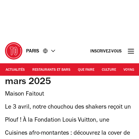
Accéder
Accéder
au
au
contenu
pied
de
page
PARIS
INSCRIVEZ-VOUS
ACTUALITÉS
RESTAURANTS ET BARS
QUE FAIRE
CULTURE
VOYAGE
mars 2025
Maison Faitout
Le 3 avril, notre chouchou des shakers reçoit un
mythique restaurant de fruits de mer de
Plouf ! À la Fondation Louis Vuitton, une
Montparnasse
nocturne gratuite pour voir l'expo blockbuster sur
Cuisines afro-montantes : découvrez la cover de