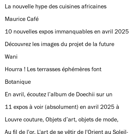
David Hockney
mars 2025 de Time Out
La nouvelle hype des cuisines africaines
Maurice Café
10 nouvelles expos immanquables en avril 2025
Découvrez les images du projet de la future
place de la Concorde, entre pelouses immenses
Wani
et place réduite pour les voitures
Hourra ! Les terrasses éphémères font
officiellement leur retour à Paris
Botanique
En avril, écoutez l’album de Doechii sur un
système-son de folie dans le 11e
11 expos à voir (absolument) en avril 2025 à
Paris
Louvre couture, Objets d’art, objets de mode,
Paris
Au fil de l'or. L'art de se vêtir de l'Orient au Soleil-