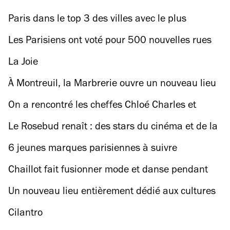
Levant.
Paris dans le top 3 des villes avec le plus
d'espaces verts du monde
Les Parisiens ont voté pour 500 nouvelles rues
piétonnes végétalisées
La Joie
À Montreuil, la Marbrerie ouvre un nouveau lieu
culturel planqué dans un cinéma historique
On a rencontré les cheffes Chloé Charles et
Maddalena Spagnolo avant leur grand dîner
Le Rosebud renaît : des stars du cinéma et de la
solidaire chez
musique à la rescousse d’un bar culte
6 jeunes marques parisiennes à suivre
absolument
Chaillot fait fusionner mode et danse pendant
deux jours en avril
Un nouveau lieu entièrement dédié aux cultures
urbaines ouvre à la Villette
Cilantro