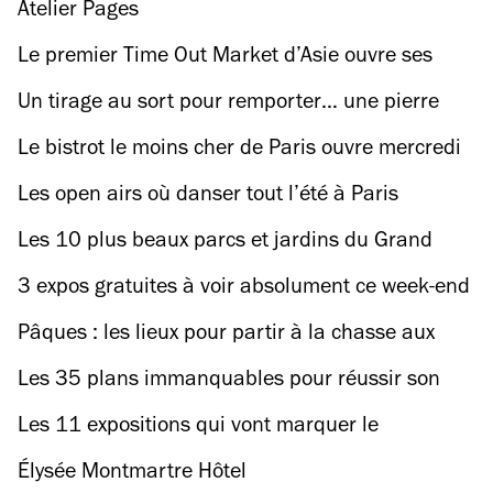
Atelier Pages
Le premier Time Out Market d’Asie ouvre ses
portes à Osaka !
Un tirage au sort pour remporter… une pierre
authentique de Notre-Dame de Paris
Le bistrot le moins cher de Paris ouvre mercredi
prochain !
Les open airs où danser tout l’été à Paris
Les 10 plus beaux parcs et jardins du Grand
Paris pour voir arbres et fleurs au printemps
3 expos gratuites à voir absolument ce week-end
à Paris
Pâques : les lieux pour partir à la chasse aux
œufs en famille
Les 35 plans immanquables pour réussir son
printemps à Paris
Les 11 expositions qui vont marquer le
printemps 2025 à Paris
Élysée Montmartre Hôtel