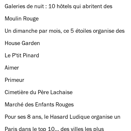
Galeries de nuit : 10 hôtels qui abritent des
collections d'œuvres d'art à Paris
Moulin Rouge
Un dimanche par mois, ce 5 étoiles organise des
tournois d'échecs avec nuit d'hôtel à la clé
House Garden
Le P'tit Pinard
Aimer
Primeur
Cimetière du Père Lachaise
Marché des Enfants Rouges
Pour ses 8 ans, le Hasard Ludique organise un
open air gratuit sur les rails de la Petite Ceinture
Paris dans le top 10... des villes les plus