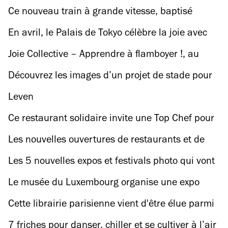
Ce nouveau train à grande vitesse, baptisé
"métro de l'Europe", desservirait plusieurs villes
En avril, le Palais de Tokyo célèbre la joie avec
européennes, dont Paris
un festival inédit
Joie Collective – Apprendre à flamboyer !, au
Palais de Tokyo
Découvrez les images d’un projet de stade pour
le PSG s’il déménageait du Parc des Princes
Leven
Ce restaurant solidaire invite une Top Chef pour
un dîner gastronomique qui fait du bien
Les nouvelles ouvertures de restaurants et de
bars à ne pas manquer ce printemps
Les 5 nouvelles expos et festivals photo qui vont
marquer le printemps 2025 à Paris
Le musée du Luxembourg organise une expo
blockbuster sur l'oeuvre de Fernand Léger (et de
Cette librairie parisienne vient d'être élue parmi
ses héritiers)
les 10 meilleures du monde
7 friches pour danser, chiller et se cultiver à l’air