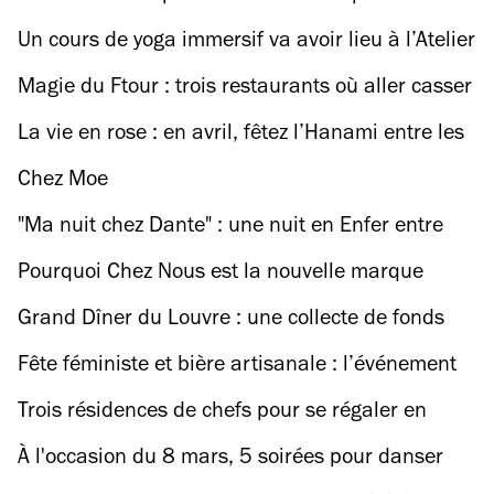
stressantes au monde à visiter
Un cours de yoga immersif va avoir lieu à l’Atelier
des Lumières
Magie du Ftour : trois restaurants où aller casser
le jeûne du Ramadan (mais pas son PEL)
La vie en rose : en avril, fêtez l’Hanami entre les
150 cerisiers du parc de Sceaux
Chez Moe
"Ma nuit chez Dante" : une nuit en Enfer entre
spectacle hybride et DJ set au Palais Garnier
Pourquoi Chez Nous est la nouvelle marque
parisienne à suivre absolument ?
Grand Dîner du Louvre : une collecte de fonds
record d’1,4 million d’euros pour le musée
Fête féministe et bière artisanale : l’événement
incontournable du 8 mars à Pantin
Trois résidences de chefs pour se régaler en
attendant le printemps
À l'occasion du 8 mars, 5 soirées pour danser