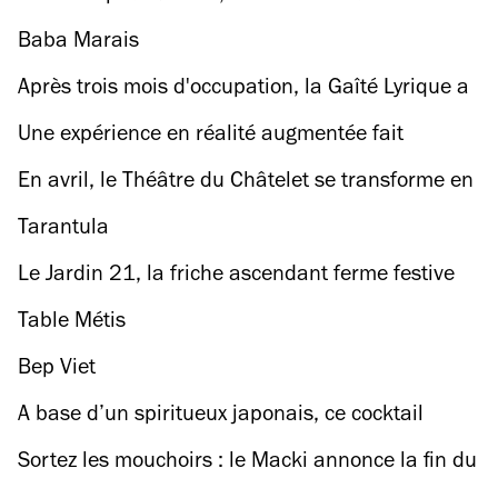
libre ce printemps dans le Grand Paris
Baba Marais
Après trois mois d'occupation, la Gaîté Lyrique a
été évacuée ce matin par la police
Une expérience en réalité augmentée fait
basculer Paris (et vous) dans le futur, cadeaux à
En avril, le Théâtre du Châtelet se transforme en
la clé !
skatepark avec Pedro Winter à la direction
Tarantula
musicale
Le Jardin 21, la friche ascendant ferme festive
de 1 600 m² au bord du canal, annonce les
Table Métis
plan(t)s de sa nouvelle saison
Bep Viet
A base d’un spiritueux japonais, ce cocktail
médaillé fait le pont entre la Bretagne et le
Sortez les mouchoirs : le Macki annonce la fin du
Japon