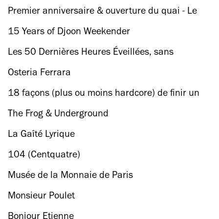
Premier anniversaire & ouverture du quai - Le
Hasard Ludique
15 Years of Djoon Weekender
Les 50 Dernières Heures Éveillées, sans
discontinuer.
Osteria Ferrara
18 façons (plus ou moins hardcore) de finir un
after à Paris
The Frog & Underground
La Gaîté Lyrique
104 (Centquatre)
Musée de la Monnaie de Paris
Monsieur Poulet
Bonjour Etienne