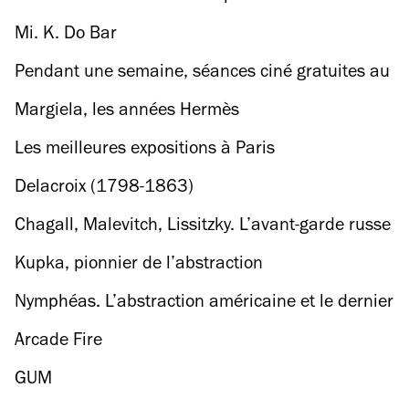
justice au Grand Rex
Mi. K. Do Bar
Pendant une semaine, séances ciné gratuites au
Max Linder !
Margiela, les années Hermès
Les meilleures expositions à Paris
Delacroix (1798-1863)
Chagall, Malevitch, Lissitzky. L’avant-garde russe
à Vitebsk (1918-1922)
Kupka, pionnier de l’abstraction
Nymphéas. L’abstraction américaine et le dernier
Monet
Arcade Fire
GUM