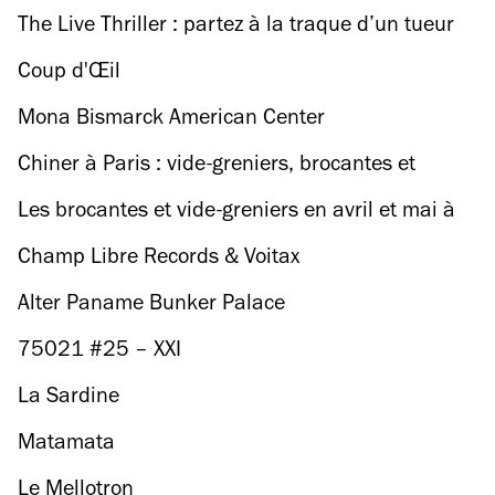
end à Montreuil
The Live Thriller : partez à la traque d’un tueur
en série en plein Paris
Coup d'Œil
Mona Bismarck American Center
Chiner à Paris : vide-greniers, brocantes et
dépôts-ventes
Les brocantes et vide-greniers en avril et mai à
Paris
Champ Libre Records & Voitax
Alter Paname Bunker Palace
75021 #25 – XXI
La Sardine
Matamata
Le Mellotron