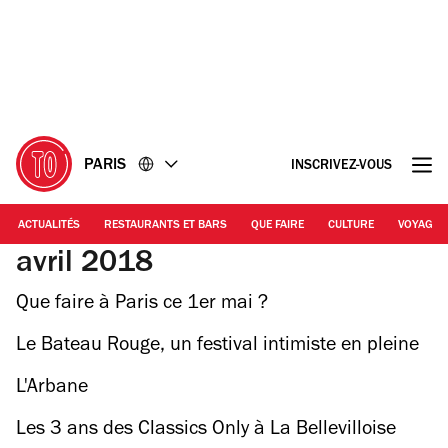
Accéder
Accéder
au
au
contenu
pied
de
page
PARIS
INSCRIVEZ-VOUS
ACTUALITÉS
RESTAURANTS ET BARS
QUE FAIRE
CULTURE
VOYAGE
avril 2018
Que faire à Paris ce 1er mai ?
Le Bateau Rouge, un festival intimiste en pleine
forêt
L'Arbane
Les 3 ans des Classics Only à La Bellevilloise