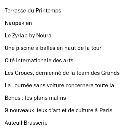
Terrasse du Printemps
Naupekien
Le Zyriab by Noura
Une piscine à balles en haut de la tour
Montparnasse pour retomber en enfance
Cité internationale des arts
Les Groues, dernier-né de la team des Grands
Voisins ouvre ce week-end à Nanterre
La Journée sans voiture concernera toute la
capitale le 1er octobre
Bonus : les plans malins
9 nouveaux lieux d'art et de culture à Paris
Auteuil Brasserie