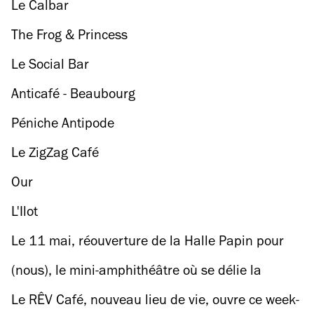
Le Calbar
The Frog & Princess
Le Social Bar
Anticafé - Beaubourg
Péniche Antipode
Le ZigZag Café
Our
L'Ilot
Le 11 mai, réouverture de la Halle Papin pour
une troisième et dernière saison
(nous), le mini-amphithéâtre où se délie la
parole des Parisiens
Le RÊV Café, nouveau lieu de vie, ouvre ce week-