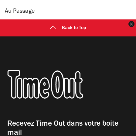
Au Passage
F
Back to Top
Recevez Time Out dans votre boite
mail