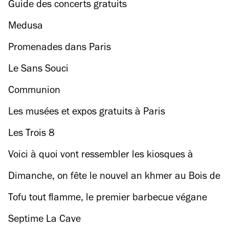
Guide des concerts gratuits
Medusa
Promenades dans Paris
Le Sans Souci
Communion
Les musées et expos gratuits à Paris
Les Trois 8
Voici à quoi vont ressembler les kiosques à
journaux nouvelle génération
Dimanche, on fête le nouvel an khmer au Bois de
Vincennes
Tofu tout flamme, le premier barbecue végane
parisien se déroulera ce week-end
Septime La Cave