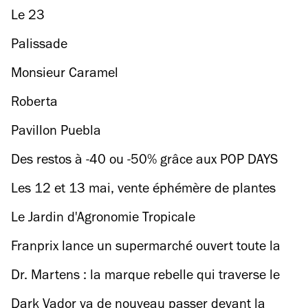
Le 23
Palissade
Monsieur Caramel
Roberta
Pavillon Puebla
Des restos à -40 ou -50% grâce aux POP DAYS
LaFourchette !
Les 12 et 13 mai, vente éphémère de plantes
aromatiques et potagères à partir de 2 €
Le Jardin d'Agronomie Tropicale
Franprix lance un supermarché ouvert toute la
nuit
Dr. Martens : la marque rebelle qui traverse le
temps depuis bientôt 60 ans
Dark Vador va de nouveau passer devant la