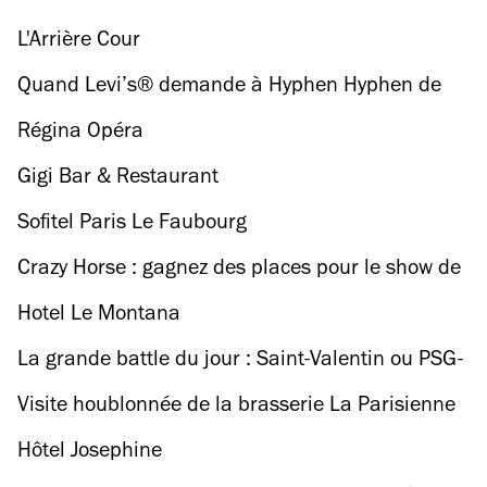
L'Arrière Cour
Quand Levi’s® demande à Hyphen Hyphen de
réaliser le rêve de 12 futurs musiciens
Régina Opéra
Gigi Bar & Restaurant
Sofitel Paris Le Faubourg
Crazy Horse : gagnez des places pour le show de
Chantal Thomass !
Hotel Le Montana
La grande battle du jour : Saint-Valentin ou PSG-
Barça ?
Visite houblonnée de la brasserie La Parisienne
Hôtel Josephine