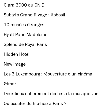
Clara 3000 au CN D
Subtyl x Grand Rivage : Kobosil
10 musées étranges
Hyatt Paris Madeleine
Splendide Royal Paris
Hidden Hotel
New Image
Les 3 Luxembourg : réouverture d'un cinéma
mythique du Quartier latin
Øtmar
Deux lieux entièrement dédiés à la musique vont
ouvrir prochainement à Paris
Où écouter du hip-hop à Paris ?