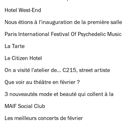
ingrédients
Hotel West-End
Nous étions à l'inauguration de la première salle
d'escalade parisienne Arkose Nation
Paris International Festival Of Psychedelic Music
: quoi de neuf pour 2017 ?
La Tarte
Le Citizen Hotel
On a visité l'atelier de... C215, street artiste
respecté
Que voir au théâtre en février ?
3 nouveautés mode et beauté qui collent à la
peau
MAIF Social Club
Les meilleurs concerts de février