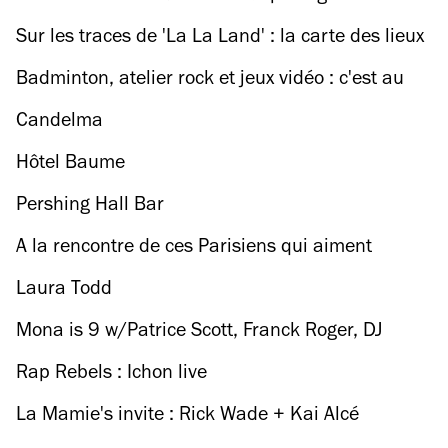
adresses romantiques pour fêter la Saint-
Sur les traces de 'La La Land' : la carte des lieux
Valentin
de tournage à Los Angeles
Badminton, atelier rock et jeux vidéo : c'est au
Second Square qu'on passe le week-end
Candelma
Hôtel Baume
Pershing Hall Bar
A la rencontre de ces Parisiens qui aiment
dormir à l'hôtel à Paris
Laura Todd
Mona is 9 w/Patrice Scott, Franck Roger, DJ
Steaw, Nick V & more
Rap Rebels : Ichon live
La Mamie's invite : Rick Wade + Kai Alcé