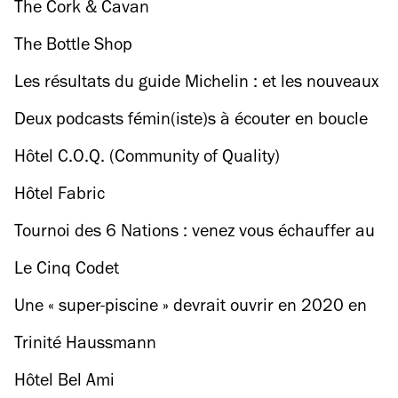
The Cork & Cavan
The Bottle Shop
Les résultats du guide Michelin : et les nouveaux
étoilés sont...
Deux podcasts fémin(iste)s à écouter en boucle
Hôtel C.O.Q. (Community of Quality)
Hôtel Fabric
Tournoi des 6 Nations : venez vous échauffer au
Bal Rock avant France-Ecosse
Le Cinq Codet
Une « super-piscine » devrait ouvrir en 2020 en
Seine-Saint-Denis
Trinité Haussmann
Hôtel Bel Ami