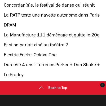
Bazar & Soukmachines
Concordan(s)e, le festival de danse qui réunit
écrivains et chorégraphes
La RATP teste une navette autonome dans Paris
DRAM
La Manufacture 111 déménage et quitte le 20e
Et si on parlait ciné au théâtre ?
Electric Feels : Octave One
Dure Vie 4 ans : Terrence Parker + Dan Shake +
Dusty Fingers
Le Pradey
F
Back to Top