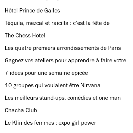
Hôtel Prince de Galles
Téquila, mezcal et raicilla : c’est la fête de
l’agave du 21 au 28 février
The Chess Hotel
Les quatre premiers arrondissements de Paris
vont fusionner
Gagnez vos ateliers pour apprendre à faire votre
bière
7 idées pour une semaine épicée
10 groupes qui voulaient être Nirvana
Les meilleurs stand-ups, comédies et one man
show du moment
Chacha Club
Le Klin des femmes : expo girl power