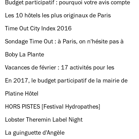
Budget participatif : pourquoi votre avis compte
(vraiment)
Les 10 hôtels les plus originaux de Paris
Time Out City Index 2016
Sondage Time Out : à Paris, on n'hésite pas à
coucher le premier soir
Boby La Plante
Vacances de février : 17 activités pour les
occuper
En 2017, le budget participatif de la mairie de
Paris fait encore appel à vous
Platine Hôtel
HORS PISTES [Festival Hydropathes]
Lobster Theremin Label Night
La guinguette d'Angèle