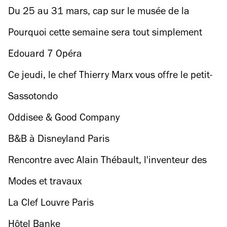
Du 25 au 31 mars, cap sur le musée de la
Marine avant sa fermeture !
Pourquoi cette semaine sera tout simplement
géniale...
Edouard 7 Opéra
Ce jeudi, le chef Thierry Marx vous offre le petit-
déj !
Sassotondo
Oddisee & Good Company
B&B à Disneyland Paris
Rencontre avec Alain Thébault, l'inventeur des
Sea Bubbles, en juin 2017 sur la Seine
Modes et travaux
La Clef Louvre Paris
Hôtel Banke