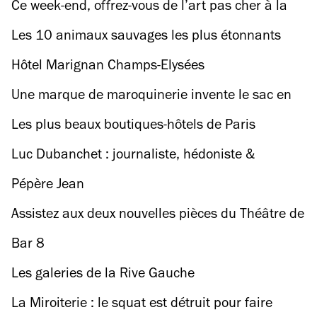
Ce week-end, offrez-vous de l’art pas cher à la
Bellevilloise
Les 10 animaux sauvages les plus étonnants
trouvés à Paris
Hôtel Marignan Champs-Elysées
Une marque de maroquinerie invente le sac en
cuir et en ardoise
Les plus beaux boutiques-hôtels de Paris
Luc Dubanchet : journaliste, hédoniste &
omnivore
Pépère Jean
Assistez aux deux nouvelles pièces du Théâtre de
la Porte Saint-Martin
Bar 8
Les galeries de la Rive Gauche
La Miroiterie : le squat est détruit pour faire