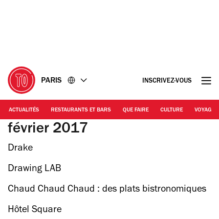
Accéder
Accéder
au
au
contenu
pied
de
page
PARIS
INSCRIVEZ-VOUS
ACTUALITÉS
RESTAURANTS ET BARS
QUE FAIRE
CULTURE
VOYAGE
février 2017
Drake
Drawing LAB
Chaud Chaud Chaud : des plats bistronomiques
dans votre salon
Hôtel Square