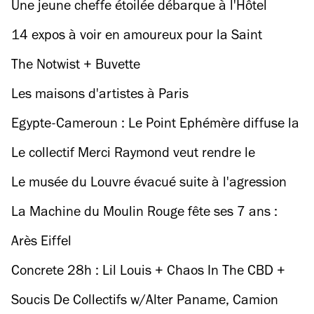
Une jeune cheffe étoilée débarque à l'Hôtel
Grand Amour
14 expos à voir en amoureux pour la Saint
Valentin
The Notwist + Buvette
Les maisons d'artistes à Paris
Egypte-Cameroun : Le Point Ephémère diffuse la
finale de la CAN en fanfare
Le collectif Merci Raymond veut rendre le
jardinage plus sexy et convertir Paris au vert
Le musée du Louvre évacué suite à l'agression
d'un militaire
La Machine du Moulin Rouge fête ses 7 ans :
retour sur un lieu clé de la nuit parisienne
Arès Eiffel
Concrete 28h : Lil Louis + Chaos In The CBD +
Kenny Larkin + S3A
Soucis De Collectifs w/Alter Paname, Camion