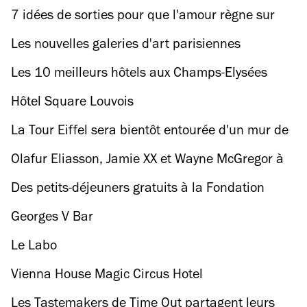
place au nouveau projet
7 idées de sorties pour que l'amour règne sur
Paris
Les nouvelles galeries d'art parisiennes
Les 10 meilleurs hôtels aux Champs-Elysées
Hôtel Square Louvois
La Tour Eiffel sera bientôt entourée d'un mur de
verre blindé
Olafur Eliasson, Jamie XX et Wayne McGregor à
l'opéra Garnier
Des petits-déjeuners gratuits à la Fondation
Louis Vuitton, du 27 février au 5 mars
Georges V Bar
Le Labo
Vienna House Magic Circus Hotel
Les Tastemakers de Time Out partagent leurs