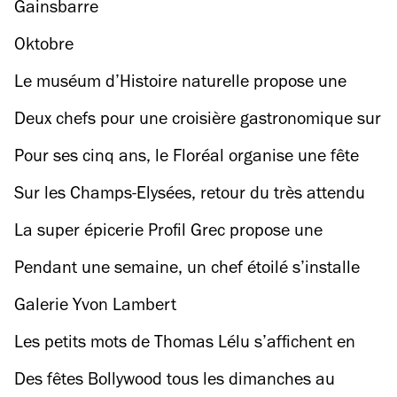
un central téléphonique désaffecté !
Gainsbarre
Oktobre
Le muséum d’Histoire naturelle propose une
balade en VR avec... des dinosaures !
Deux chefs pour une croisière gastronomique sur
la Seine
Pour ses cinq ans, le Floréal organise une fête
d’anniversaire muy latino
Sur les Champs-Elysées, retour du très attendu
festival du film coréen à Paris
La super épicerie Profil Grec propose une
formule étudiante à prix cassé
Pendant une semaine, un chef étoilé s’installe
au barbecue de ce restau de Mouffetard
Galerie Yvon Lambert
Les petits mots de Thomas Lélu s’affichent en
galerie dans une expo déjà virale
Des fêtes Bollywood tous les dimanches au