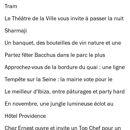
musée du Quai Branly
Tram
Le Théâtre de la Ville vous invite à passer la nuit
avec Thomas Bangalter et (LA)HORDE !
Sharmaji
Un banquet, des bouteilles de vin nature et une
grosse soirée sur la Seine ce dimanche !
Partez fêter Bacchus dans le parc le plus
féérique du Grand Paris
Approchez-vous de la bordure du quai : une ligne
Paris-Bruxelles à petits prix va faire son
Tempête sur la Seine : la mairie vote pour le
apparition
déménagement des bouquinistes
Le meilleur d'Ibiza, entre pâturages et party hard
En novembre, une jungle lumineuse éclot au
Jardin des plantes
Hôtel Providence
Chez Ernest ouvre et invite un Top Chef pour un