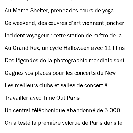
l’animation japonaise
Au Mama Shelter, prenez des cours de yoga
avec… des chiots !
Ce weekend, des œuvres d’art viennent joncher
les pelouses et bassins du jardin des Tuileries
Incident voyageur : cette station de métro de la
ligne 5 va fermer pendant six mois
Au Grand Rex, un cycle Halloween avec 11 films
d’horreur à mater avec des Pampers
Des légendes de la photographie mondiale sont
exposées dans plusieurs stations du métro
Gagnez vos places pour les concerts du New
parisien
Morning !
Les meilleurs clubs et salles de concert à
Strasbourg-Saint-Denis
Travailler avec Time Out Paris
Un central téléphonique abandonné de 5 000
mètres carrés accueille une foire d’art
On a testé la première vélorue de Paris dans le
contemporain