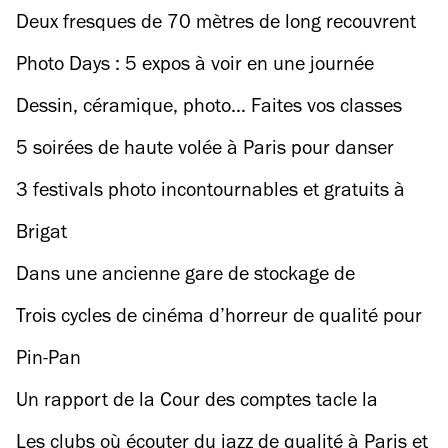
incroyables (et introuvables en France)
Deux fresques de 70 mètres de long recouvrent
les quais de la ligne 4 à Châtelet
Photo Days : 5 expos à voir en une journée
pendant le festival de photo
Dessin, céramique, photo… Faites vos classes
aux Beaux-Arts de Paris le temps d’un trimestre
5 soirées de haute volée à Paris pour danser
jusqu’à l’épuisement à Halloween
3 festivals photo incontournables et gratuits à
voir à Paris en novembre
Brigat
Dans une ancienne gare de stockage de
charbon, une teuf ambiance sorcellerie
Trois cycles de cinéma d’horreur de qualité pour
électronique pour Halloween
avoir les chocottes à Halloween
Pin-Pan
Un rapport de la Cour des comptes tacle la
qualité de service des RER
Les clubs où écouter du jazz de qualité à Paris et