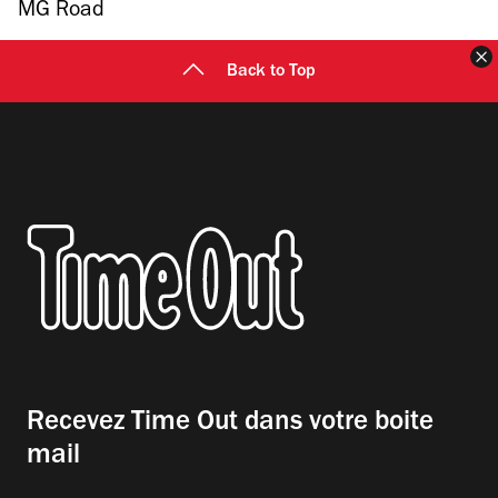
MG Road
F
Back to Top
Recevez Time Out dans votre boite
mail