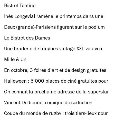
Paris, dont la maison Ozenfant, ouverte au
Bistrot Tontine
public pour la première fois
Inès Longevial ramène le printemps dans une
exposition gratuite à la galerie Ketabi Bourdet
Deux (grands)-Parisiens figurent sur le podium
des artistes les plus écoutés de l’histoire de
Le Bistrot des Dames
Spotify en France
Une braderie de fringues vintage XXL va avoir
lieu ce mois-ci
Mille & Un
En octobre, 3 foires d’art et de design gratuites
s’emparent de lieux abandonnés à Paris
Halloween : 5 000 places de ciné gratuites pour
20 classiques du fantastique et de l’horreur !
On connait la prochaine adresse de la superstar
Mory Sacko : une brasserie en plein faubourg
Vincent Dedienne, comique de séduction
Saint-Honoré
Coupe du monde de rugby : trois tiers-lieux pour