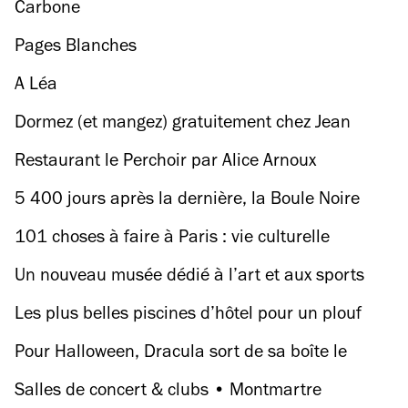
une barge va vous faire bouger votre boule
Carbone
Pages Blanches
A Léa
Dormez (et mangez) gratuitement chez Jean
Imbert, perché dans sa cabane bretonne
Restaurant le Perchoir par Alice Arnoux
5 400 jours après la dernière, la Boule Noire
relance ses soirées électroniques !
101 choses à faire à Paris : vie culturelle
Un nouveau musée dédié à l’art et aux sports
urbains ouvre au pied de la tour Eiffel
Les plus belles piscines d’hôtel pour un plouf
d’anthologie à Paris
Pour Halloween, Dracula sort de sa boîte le
temps d’un ciné-concert à la Philharmonie
Salles de concert & clubs • Montmartre