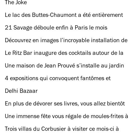
12e arrondissement (et ça casse pas trois
The Joke
pédales à un fixie)
Le lac des Buttes-Chaumont a été entièrement
vidé de son eau et des poissons
21 Savage déboule enfin à Paris le mois
prochain et les billets vont partir comme des
Découvrez en images l’incroyable installation de
petits pains
Daniel Buren et Michelangelo Pistoletto au
Le Ritz Bar inaugure des cocktails autour de la
Palais d’Iéna
biodynamie. Le luxe devient-il écolo ?
Une maison de Jean Prouvé s’installe au jardin
des Tuileries : nos images en avant-première
4 expositions qui convoquent fantômes et
esprits, de la Bourse de Commerce au Salon de
Delhi Bazaar
Montrouge
En plus de dévorer ses livres, vous allez bientôt
pouvoir manger du Ottolenghi à Paris !
Une immense fête vous régale de moules-frites à
Pigalle et sur la Seine !
Trois villas du Corbusier à visiter ce mois-ci à