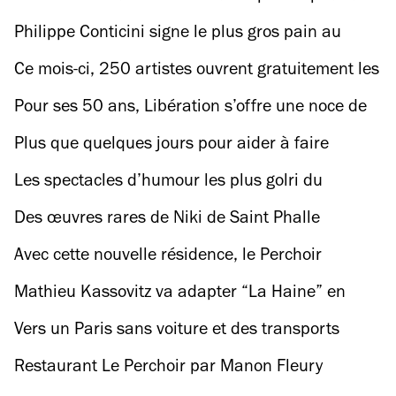
repas de gala solidaire et à prix d’ami
Philippe Conticini signe le plus gros pain au
chocolat de Paris
Ce mois-ci, 250 artistes ouvrent gratuitement les
portes de leurs ateliers à Montreuil
Pour ses 50 ans, Libération s’offre une noce de
24 heures non-stop à la Philharmonie avec
Plus que quelques jours pour aider à faire
Isabelle Hupert et Jean-Paul Gaultier
rouvrir la Clef, le dernier cinéma associatif de
Les spectacles d’humour les plus golri du
Paris
moment
Des œuvres rares de Niki de Saint Phalle
présentées dans une expo coup de cœur (et
Avec cette nouvelle résidence, le Perchoir
gratuite)
Ménilmontant s’envole pour l’Italie
Mathieu Kassovitz va adapter “La Haine” en
spectacle à la Seine Musicale
Vers un Paris sans voiture et des transports
gratuits pendant les Jeux Olympiques 2024 ?
Restaurant Le Perchoir par Manon Fleury