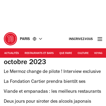
Accéder
Accéder
au
au
contenu
pied
de
page
PARIS
INSCRIVEZ-VOUS
ACTUALITÉS
RESTAURANTS ET BARS
QUE FAIRE
CULTURE
VOYAGE
octobre 2023
Le Mermoz change de pilote ! Interview exclusive
avec Alice Arnoux
La Fondation Cartier prendra bientôt ses
nouveaux quartiers à deux pas du Louvre
Viande et empanadas : les meilleurs restaurants
argentins de Paris
Deux jours pour siroter des alcools japonais