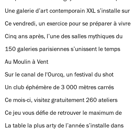
regarder le quart de finale en buvant un demi
Une galerie d’art contemporain XXL s’installe sur
le parvis du Centre Pompidou
Ce vendredi, un exercice pour se préparer à vivre
à Paris sous 50 degrés
Cinq ans après, l’une des salles mythiques du
rock parisien rouvre ses portes ce week-end
150 galeries parisiennes s’unissent le temps
d’un festival, et on vous balance le meilleur du
Au Moulin à Vent
programme
Sur le canal de l'Ourcq, un festival du shot
propose dix verres à 20€
Un club éphémère de 3 000 mètres carrés
s’installe au Centre Pompidou !
Ce mois-ci, visitez gratuitement 260 ateliers
d’artistes dans une ancienne usine de parfums
Ce jeu vous défie de retrouver le maximum de
de 20 000 m2
stations de métro… de tête !
La table la plus arty de l’année s’installe dans