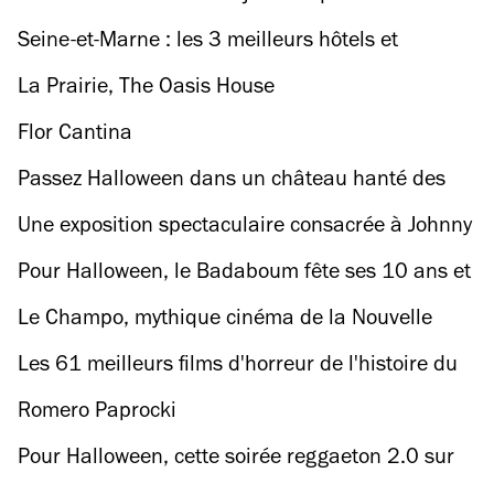
cumuler des miles (Davis)
Seine-et-Marne : les 3 meilleurs hôtels et
maisons autour de Fontainebleau
La Prairie, The Oasis House
Flor Cantina
Passez Halloween dans un château hanté des
Yvelines, entre murder party et marathon ciné
Une exposition spectaculaire consacrée à Johnny
Hallyday débarque à Paris. Que faut-il en
Pour Halloween, le Badaboum fête ses 10 ans et
attendre ?
lance son “Cabaret Badass”
Le Champo, mythique cinéma de la Nouvelle
Vague, va accueillir un cycle de films d’horreur
Les 61 meilleurs films d'horreur de l'histoire du
pour Halloween
cinéma
Romero Paprocki
Pour Halloween, cette soirée reggaeton 2.0 sur