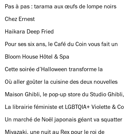
Pas à pas : tarama aux œufs de lompe noirs
d’Adraba
Chez Ernest
Haikara Deep Fried
Pour ses six ans, le Café du Coin vous fait un
cadeau : un déjeuner de fête avec une Top
Bloom House Hôtel & Spa
Cheffe
Cette soirée d’Halloween transforme la
Bellevilloise en manoir hanté sur fond de sons
Où aller goûter la cuisine des deux nouvelles
hip-hop des années 2000
recrues du jury de Top Chef 2024 ?
Maison Ghibli, le pop-up store du Studio Ghibli,
est de retour à Paris !
La librairie féministe et LGBTQIA+ Violette & Co
rouvre dans un espace de 150 mètres carrés
Un marché de Noël japonais géant va squatter
une friche de 10 000 mètres carrés
Miyazaki, une nuit au Rex pour le roi de