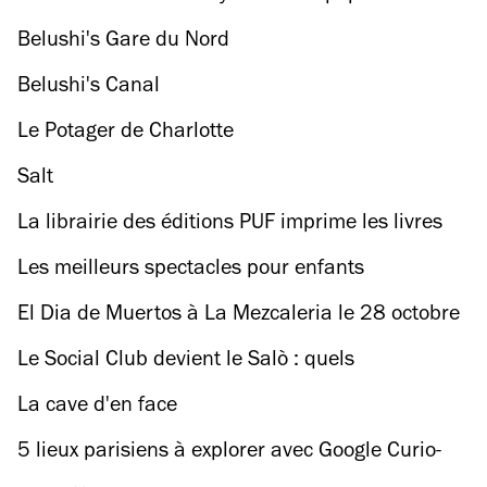
le palace
Belushi's Gare du Nord
Belushi's Canal
Le Potager de Charlotte
Salt
La librairie des éditions PUF imprime les livres
sur place et sur commande
Les meilleurs spectacles pour enfants
El Dia de Muertos à La Mezcaleria le 28 octobre
Le Social Club devient le Salò : quels
changements pour ce club mythique ?
La cave d'en face
5 lieux parisiens à explorer avec Google Curio-