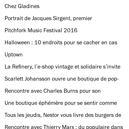
Chez Gladines
Portrait de Jacques Sirgent, premier
vampirologue au monde
Pitchfork Music Festival 2016
Halloween : 10 endroits pour se cacher en cas
d'attaques zombies
Uptown
La Refinery, l’e-shop vintage et solidaire s’invite
à La Friche
Scarlett Johansson ouvre une boutique de pop-
corn à Paris et jouera la serveuse
Rencontre avec Charles Burns pour son
exposition à Paris
Une boutique éphémère pour se sentir comme
chez Soi
Tous les jeudis, Nestor vous livre des burgers de
chef au bureau
Rencontre avec Thierry Marx : du populaire dans