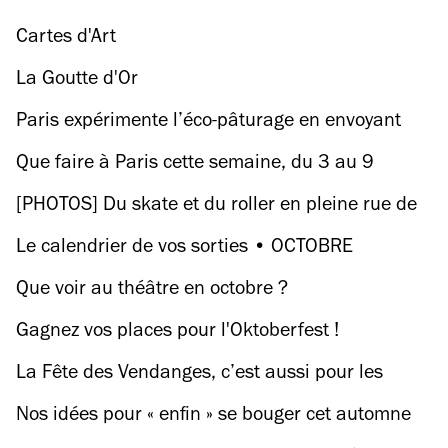
Cartes d'Art
La Goutte d'Or
Paris expérimente l’éco-pâturage en envoyant
des moutons aux abords du périph
Que faire à Paris cette semaine, du 3 au 9
octobre ?
[PHOTOS] Du skate et du roller en pleine rue de
Ménilmontant
Le calendrier de vos sorties • OCTOBRE
Que voir au théâtre en octobre ?
Gagnez vos places pour l'Oktoberfest !
La Fête des Vendanges, c’est aussi pour les
enfants !
Nos idées pour « enfin » se bouger cet automne