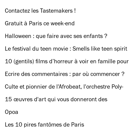
Contactez les Tastemakers !
Gratuit à Paris ce week-end
Halloween : que faire avec ses enfants ?
Le festival du teen movie : Smells like teen spirit
au Grand Action
10 (gentils) films d’horreur à voir en famille pour
Halloween
Ecrire des commentaires : par où commencer ?
Culte et pionnier de l'Afrobeat, l'orchestre Poly-
Rythmo est en concert vendredi
15 œuvres d'art qui vous donneront des
cauchemars
Opoa
Les 10 pires fantômes de Paris