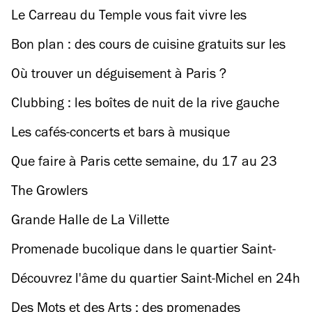
à l’univers Ghibli débarque à Paris
Le Carreau du Temple vous fait vivre les
élections américaines en direct
Bon plan : des cours de cuisine gratuits sur les
marchés de Paris
Où trouver un déguisement à Paris ?
Clubbing : les boîtes de nuit de la rive gauche
Les cafés-concerts et bars à musique
Que faire à Paris cette semaine, du 17 au 23
octobre ?
The Growlers
Grande Halle de La Villette
Promenade bucolique dans le quartier Saint-
Blaise à Paris
Découvrez l'âme du quartier Saint-Michel en 24h
Des Mots et des Arts : des promenades