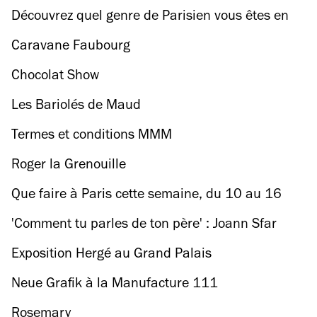
Découvrez quel genre de Parisien vous êtes en
répondant à nos questions !
Caravane Faubourg
Chocolat Show
Les Bariolés de Maud
Termes et conditions MMM
Roger la Grenouille
Que faire à Paris cette semaine, du 10 au 16
octobre ?
'Comment tu parles de ton père' : Joann Sfar
sans fard
Exposition Hergé au Grand Palais
Neue Grafik à la Manufacture 111
Rosemary