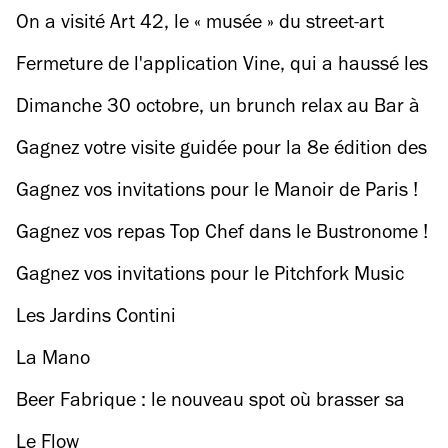
novembre
On a visité Art 42, le « musée » du street-art
Fermeture de l'application Vine, qui a haussé les
vidéos de 6 secondes au rang d'art
Dimanche 30 octobre, un brunch relax au Bar à
Bulles
Gagnez votre visite guidée pour la 8e édition des
Jeudis Arty !
Gagnez vos invitations pour le Manoir de Paris !
Gagnez vos repas Top Chef dans le Bustronome !
Gagnez vos invitations pour le Pitchfork Music
Festival !
Les Jardins Contini
La Mano
Beer Fabrique : le nouveau spot où brasser sa
bière à Paris
Le Flow