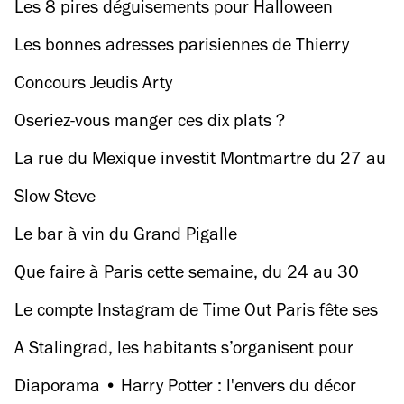
Les 8 pires déguisements pour Halloween
Les bonnes adresses parisiennes de Thierry
Marx
Concours Jeudis Arty
Oseriez-vous manger ces dix plats ?
La rue du Mexique investit Montmartre du 27 au
30 octobre
Slow Steve
Le bar à vin du Grand Pigalle
Que faire à Paris cette semaine, du 24 au 30
octobre ?
Le compte Instagram de Time Out Paris fête ses
10 000 abonnés
A Stalingrad, les habitants s’organisent pour
offrir le petit déjeuner aux migrants
Diaporama • Harry Potter : l'envers du décor