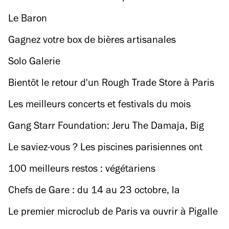
commentées de Paris
Le Baron
Gagnez votre box de bières artisanales
françaises !
Solo Galerie
Bientôt le retour d'un Rough Trade Store à Paris
?
Les meilleurs concerts et festivals du mois
d'octobre
Gang Starr Foundation: Jeru The Damaja, Big
Shug, Afu-Ra + Chevalien
Le saviez-vous ? Les piscines parisiennes ont
perdu un degré
100 meilleurs restos : végétariens
Chefs de Gare : du 14 au 23 octobre, la
gastronomie se déguste en gare
Le premier microclub de Paris va ouvrir à Pigalle