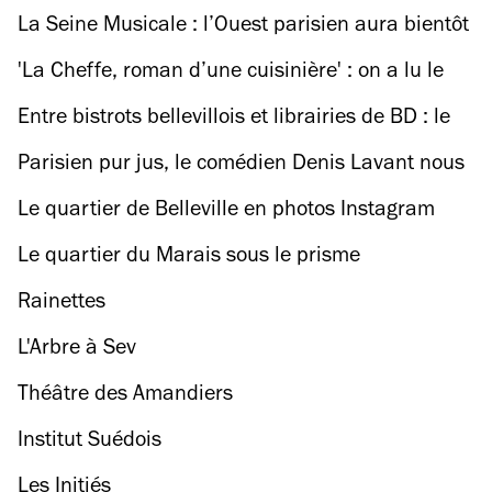
La Seine Musicale : l’Ouest parisien aura bientôt
sa propre cité dédiée à la musique
'La Cheffe, roman d’une cuisinière' : on a lu le
nouveau livre de Marie NDiaye
Entre bistrots bellevillois et librairies de BD : le
Paris de Nora Hamzawi
Parisien pur jus, le comédien Denis Lavant nous
donne ses bonnes adresses
Le quartier de Belleville en photos Instagram
Le quartier du Marais sous le prisme
d’Instagram
Rainettes
L'Arbre à Sev
Théâtre des Amandiers
Institut Suédois
Les Initiés