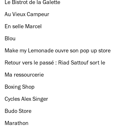
Le Bistrot de la Galette
Au Vieux Campeur
En selle Marcel
Blou
Make my Lemonade ouvre son pop up store
Retour vers le passé : Riad Sattouf sort le
troisième tome de 'L'Arabe du futur'
Ma ressourcerie
Boxing Shop
Cycles Alex Singer
Budo Store
Marathon