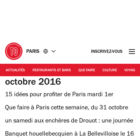
Accéder
Accéder
au
au
contenu
pied
de
page
PARIS
INSCRIVEZ-VOUS
ACTUALITÉS
RESTAURANTS ET BARS
QUE FAIRE
CULTURE
VOYAGE
octobre 2016
15 idées pour profiter de Paris mardi 1er
novembre
Que faire à Paris cette semaine, du 31 octobre
au 6 novembre ?
un samedi aux enchères de Drouot : une journée
pas comme les autres
Banquet houellebecquien à La Bellevilloise le 16