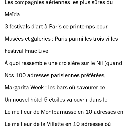
? Une étude la classe parmi les meilleures villes
Les compagnies aériennes les plus sûres du
pour bosser en remote
monde en 2025 ont été révélées… et aucune
Meïda
n’est française
3 festivals d'art à Paris ce printemps pour
repérer les artistes de demain
Musées et galeries : Paris parmi les trois villes
les mieux dotées d’Europe
Festival Fnac Live
À quoi ressemble une croisière sur le Nil (quand
Poirot n’est pas sur le bateau) ?
Nos 100 adresses parisiennes préférées,
quartier par quartier
Margarita Week : les bars où savourer ce
cocktail mythique
Un nouvel hôtel 5-étoiles va ouvrir dans le
Marais
Le meilleur de Montparnasse en 10 adresses en
or et en art
Le meilleur de la Villette en 10 adresses où