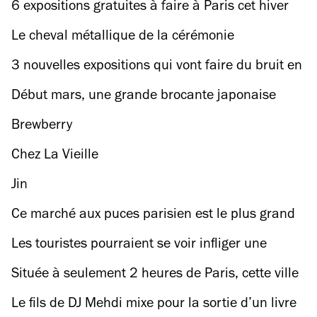
visité au monde l'année dernière (et pas que
6 expositions gratuites à faire à Paris cet hiver
pour la tour Eiffel)
Le cheval métallique de la cérémonie
d’ouverture des JO 2024 part en tournée dans
3 nouvelles expositions qui vont faire du bruit en
toute la France...
mars dans les musées et galeries à Paris
Début mars, une grande brocante japonaise
débarque à La Cité Fertile
Brewberry
Chez La Vieille
Jin
Ce marché aux puces parisien est le plus grand
marché d'antiquaires et de brocanteurs au
Les touristes pourraient se voir infliger une
monde
amende de 1 500 € pour ne pas avoir respecté
Située à seulement 2 heures de Paris, cette ville
les nouvelles règles dans cette ville portugaise à
italienne très prisée vient d'instaurer une
Le fils de DJ Mehdi mixe pour la sortie d’un livre