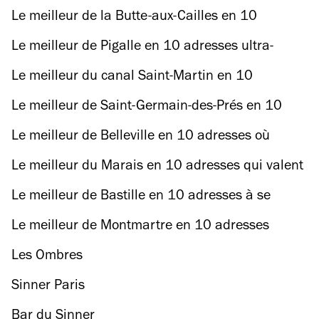
l’herbe est plus verte
Le meilleur de la Butte-aux-Cailles en 10
adresses de connoisseurs
Le meilleur de Pigalle en 10 adresses ultra-
sexoches
Le meilleur du canal Saint-Martin en 10
adresses à la coule
Le meilleur de Saint-Germain-des-Prés en 10
adresses cinégéniques
Le meilleur de Belleville en 10 adresses où
prendre de la hauteur
Le meilleur du Marais en 10 adresses qui valent
(vraiment) la hype
Le meilleur de Bastille en 10 adresses à se
refiler sous le manteau
Le meilleur de Montmartre en 10 adresses
coups de cœur
Les Ombres
Sinner Paris
Bar du Sinner