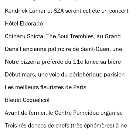
Kendrick Lamar et SZA seront cet été en concert
commun à Paris La Défense Arena
Hôtel Eldorado
Chiharu Shiota, The Soul Trembles, au Grand
Palais
Dans l’ancienne patinoire de Saint-Ouen, une
expo vous immerge dans un monde sous-marin
Notre pizzeria préférée du 11e lance sa bière
façonné à partir de 10 tonnes de papier recyclé
artisanale
Début mars, une voie du périphérique parisien
sera réservée au covoiturage
Les meilleurs fleuristes de Paris
Bleuet Coquelicot
Avant de fermer, le Centre Pompidou organise
une ultime soirée avec une légende de la
Trois résidences de chefs (très éphémères) à ne
musique électronique