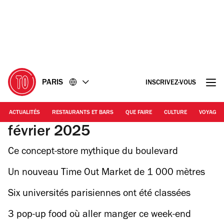
Accéder
Accéder
au
au
contenu
pied
de
page
PARIS
INSCRIVEZ-VOUS
ACTUALITÉS
RESTAURANTS ET BARS
QUE FAIRE
CULTURE
VOYAGE
février 2025
Ce concept-store mythique du boulevard
Beaumarchais ouvre une deuxième boutique
Un nouveau Time Out Market de 1 000 mètres
carrés va ouvrir à New York à l’automne
Six universités parisiennes ont été classées
parmi les 100 plus « prestigieuses » au monde
3 pop-up food où aller manger ce week-end