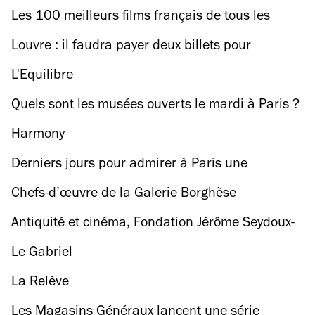
Les 100 meilleurs films français de tous les
temps
Louvre : il faudra payer deux billets pour
approcher la Joconde
L'Equilibre
Quels sont les musées ouverts le mardi à Paris ?
Harmony
Derniers jours pour admirer à Paris une
quarantaine de chefs-d'œuvre venus tout droit
Chefs-d’œuvre de la Galerie Borghèse
de la mythique Galerie Borghèse de Rome
Antiquité et cinéma, Fondation Jérôme Seydoux-
Pathé
Le Gabriel
La Relève
Les Magasins Généraux lancent une série