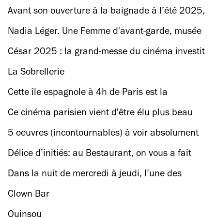
Avant son ouverture à la baignade à l’été 2025,
la Seine nommée citoyenne d’honneur de la ville
Nadia Léger. Une Femme d'avant-garde, musée
de Paris
Maillol
César 2025 : la grand-messe du cinéma investit
(cette année encore) la salle de concerts et
La Sobrellerie
spectacles la plus mythique de Paris
Cette île espagnole à 4h de Paris est la
destination la plus chaude d'Europe en hiver
Ce cinéma parisien vient d'être élu plus beau
cinéma du monde par Time Out
5 oeuvres (incontournables) à voir absolument
au Centre Pompidou avant sa fermeture pour
Délice d’initiés: au Bestaurant, on vous a fait
cinq ans de travaux
découvrir de grands espoirs de la gastronomie !
Dans la nuit de mercredi à jeudi, l’une des
futures stars du rap français va transformer le
Clown Bar
Sacré en volcan
Quinsou