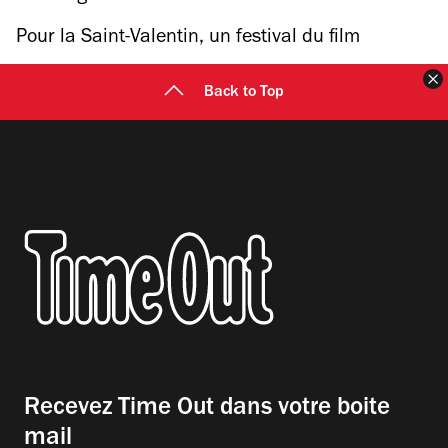
d’événements musicaux bien costauds pour
Pour la Saint-Valentin, un festival du film
2025
d’amour dans le plus beau cinéma de Paris
F
Back to Top
Recevez Time Out dans votre boite
mail