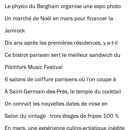
3h de Paris
nouvelle mesure anti-tourisme
sur le hip-hop et le vin
Le physio du Berghain organise une expo photo
et une teuf de 30h à Paris
Un marché de Noël en mars pour financer la
survie de l’International
Jamrock
Dix ans après les premières résidences, y a-t-il
(encore) un chef dans le restaurant ?
Ce bistrot parisien sert le meilleur sandwich du
monde selon Time Out
Pitchfork Music Festival
6 salons de coiffure parisiens où l’on coupe à
prix couture
À Saint-Germain-des-Prés, le temple du cocktail
organise des masterclass exclusives pour shaker
On connaît les nouvelles dates de mise en
comme un pro
service des lignes 15 sud, 16 et 17 du Grand
Salon du vintage : trois étages de fripes 100 %
Paris Express
luxe dans l’ancien musée Pierre Cardin !
En mars, une expérience culino-artistique inédite