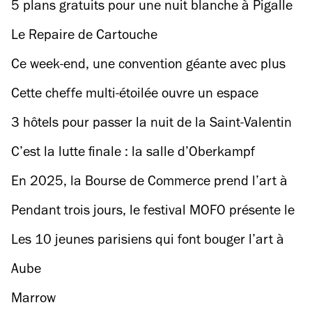
pas rater
5 plans gratuits pour une nuit blanche à Pigalle
Le Repaire de Cartouche
Ce week-end, une convention géante avec plus
de 100 000 vinyles va tournebouler les fans du
Cette cheffe multi-étoilée ouvre un espace
microsillon
hybride avec dîners gastronomiques à thème
3 hôtels pour passer la nuit de la Saint-Valentin
dans de beaux draps
C’est la lutte finale : la salle d’Oberkampf
l’International menacée de fermeture définitive
En 2025, la Bourse de Commerce prend l’art à
bras-le-corps
Pendant trois jours, le festival MOFO présente le
meilleur des scènes alternatives à Saint-Ouen
Les 10 jeunes parisiens qui font bouger l’art à
Paris
Aube
Marrow