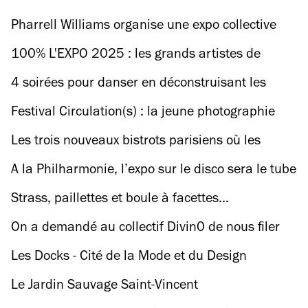
Pharrell Williams organise une expo collective
blockbuster réunissant une quarantaine
100% L'EXPO 2025 : les grands artistes de
d'artistes de très haut vol chez Perrotin
demain débarquent à la Grande Halle de la
4 soirées pour danser en déconstruisant les
Villette (et c’est gratuit !)
codes de la Saint-Valentin
Festival Circulation(s) : la jeune photographie
européenne est de retour au Centquatre
Les trois nouveaux bistrots parisiens où les
cheffes régalent
A la Philharmonie, l’expo sur le disco sera le tube
parisien de 2025 !
Strass, paillettes et boule à facettes...
L'exposition "Disco, I'm Coming Out" débarque à
On a demandé au collectif Divin0 de nous filer
la Philharmonie
sa playlist (100 % reggaeton et perreo) spéciale
Les Docks - Cité de la Mode et du Design
Saint-Valentin
Le Jardin Sauvage Saint-Vincent