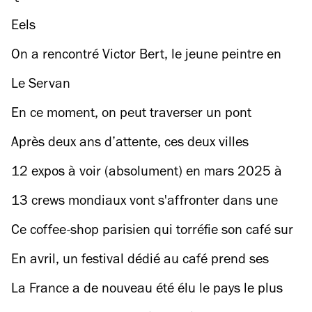
Eels
On a rencontré Victor Bert, le jeune peintre en
lettres, graveur et calligraphe parisien que tout
Le Servan
le monde s’arrache
En ce moment, on peut traverser un pont
suspendu à 60 mètres de haut au premier étage
Après deux ans d’attente, ces deux villes
de la tour Eiffel
européennes seront enfin reliées par un train
12 expos à voir (absolument) en mars 2025 à
direct en avril
Paris
13 crews mondiaux vont s'affronter dans une
battle de running inédite au coeur de Paris
Ce coffee-shop parisien qui torréfie son café sur
place vient d'être élu parmi les 10 meilleurs du
En avril, un festival dédié au café prend ses
monde
quartiers au Carreau du Temple pour deux jours
La France a de nouveau été élu le pays le plus
de caféine en intraveineuse