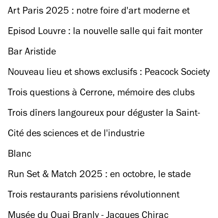
les musées parisiens pendant les vacances
Art Paris 2025 : notre foire d'art moderne et
d'hiver
contemporain préférée reprend ses quartiers au
Episod Louvre : la nouvelle salle qui fait monter
Grand Palais
la température
Bar Aristide
Nouveau lieu et shows exclusifs : Peacock Society
lance une 12e édition qui voit double
Trois questions à Cerrone, mémoire des clubs
Trois dîners langoureux pour déguster la Saint-
Valentin
Cité des sciences et de l'industrie
Blanc
Run Set & Match 2025 : en octobre, le stade
Roland-Garros se transforme en piste de course
Trois restaurants parisiens révolutionnent
ouverte à tous
(tranquillement) la manière de dîner
Musée du Quai Branly - Jacques Chirac