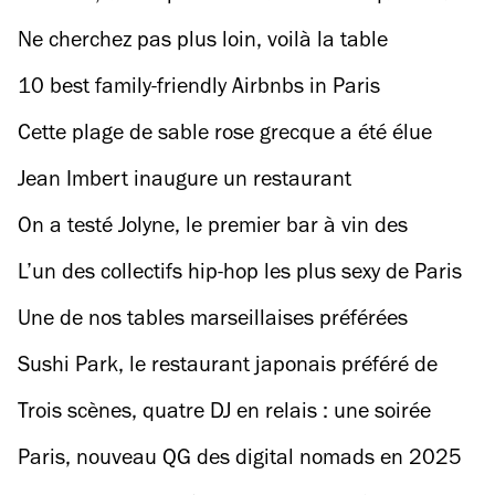
au Jeu de Paume
Ne cherchez pas plus loin, voilà la table
gastronomique qui a marqué la fin 2024 !
10 best family-friendly Airbnbs in Paris
Cette plage de sable rose grecque a été élue
meilleure plage du monde par TripAdvisor
Jean Imbert inaugure un restaurant
gastronomique à Disneyland Paris
On a testé Jolyne, le premier bar à vin des
taulières du Servan
L’un des collectifs hip-hop les plus sexy de Paris
organise une soirée dans… une salle d’escalade
Une de nos tables marseillaises préférées
s'installe pour une semaine dans un ancien
Sushi Park, le restaurant japonais préféré de
atelier d'artiste à Paris
Beyoncé, ouvre (enfin) à Paris
Trois scènes, quatre DJ en relais : une soirée
clubbing au format inédit débarque au Dojo de
Paris, nouveau QG des digital nomads en 2025
Paris