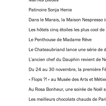
Marnes Bleues
Patinoire Sonja Henie
Dans le Marais, la Maison Nespresso 
et Pedro Winter
Les hôtels cinq étoiles les plus cool de
Le Penthouse de Madame Rêve
Le Chateaubriand lance une série de d
Gauthier)
L’ancien chef du Dauphin revient de N
Du 24 au 30 novembre, la première Fête
parisiens
« Flops ?! » au Musée des Arts et Métie
Au Rosa Bonheur, une soirée de Noël s
Les meilleurs chocolats chauds de Par