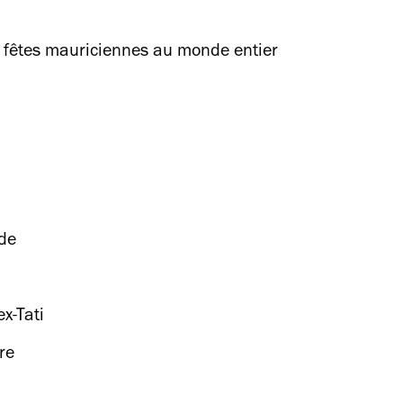
s fêtes mauriciennes au monde entier
nde
x-Tati
re