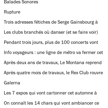
Rinse s’unissent pour une teuf gratuite
Balades Sonores
Rupture
Trois adresses fétiches de Serge Gainsbourg à
Paris
Les clubs branchés où danser (et se faire voir)
pendant la Fashion Week
Pendant trois jours, plus de 100 concerts vont
secouer les petites salles de Pigalle
Info voyageurs : une ligne de métro va fermer cet
automne à Paris
Après deux ans de travaux, Le Montana reprend
son envol
Après quatre mois de travaux, le Rex Club rouvre
ses portes (et on vous dit tout)
Galerna
Les 7 expos qui vont cartonner cet automne à
Paris
On connaît les 14 chars qui vont ambiancer ce