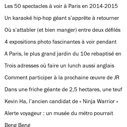
week-end les 25 ans de la Techno Parade (et vos
Les 50 spectacles à voir à Paris en 2014-2015
mamies ne sont pas prêtes)
Un karaoké hip-hop géant s’apprête à retourner
le musée de l’Homme
Où s’attabler (et bien manger) entre deux défilés
de la Fashion Week ?
4 expositions photo fascinantes à voir pendant
PhotoSaintGermain
A Paris, le plus grand jardin du 10e rebaptisé en
hommage à Mahsa Jina Amini
Trois adresses où faire un lunch aussi anglais
que le roi
Comment participer à la prochaine œuvre de JR
à l’Opéra Garnier ?
Dans une friche géante de 2,5 hectares, une teuf
gratos avec DJ sets et barbecue en libre-service
Kevin Ha, l’ancien candidat de « Ninja Warrior »
qui éteint les lumières la nuit
Alerte voyageur : un musée du métro pourrait
bientôt faire son apparition à Paris
Beng Beng