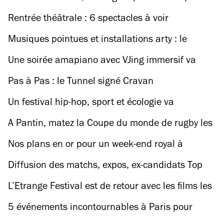
célèbre les cultures LGBTQI+
Rentrée théâtrale : 6 spectacles à voir
absolument au Festival d’Automne
Musiques pointues et installations arty : le
festival de la Chapelle XIV s’étale dans le 18e
Une soirée amapiano avec VJing immersif va
secouer un club de Pantin
Pas à Pas : le Tunnel signé Cravan
Un festival hip-hop, sport et écologie va
ambiancer le canal de l’Ourcq
A Pantin, matez la Coupe du monde de rugby les
pieds dans le sable
Nos plans en or pour un week-end royal à
Londres
Diffusion des matchs, expos, ex-candidats Top
Chef : tout savoir sur la Coupe du monde de
L’Etrange Festival est de retour avec les films les
rugby à Ground Control
plus bizarres que vous n’avez jamais vus
5 événements incontournables à Paris pour