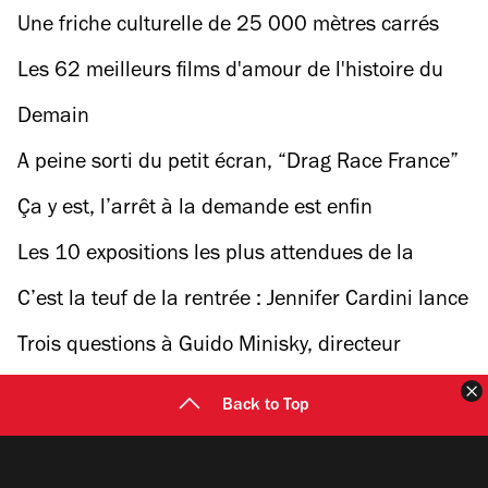
rétrospective à Marc Chagall et la musique
Une friche culturelle de 25 000 mètres carrés
ouvre dans l’ancienne fac de Censier
Les 62 meilleurs films d'amour de l'histoire du
cinéma
Demain
A peine sorti du petit écran, “Drag Race France”
débarque sur scène
Ça y est, l’arrêt à la demande est enfin
généralisé dans les bus parisiens !
Les 10 expositions les plus attendues de la
rentrée 2023
C’est la teuf de la rentrée : Jennifer Cardini lance
une résidence célébrant les scènes queers et la
Trois questions à Guido Minisky, directeur
culture club
artistique du nouveau club La Nuit
F
Back to Top