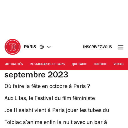
Accéder
Accéder
au
au
contenu
pied
de
page
PARIS
INSCRIVEZ-VOUS
ACTUALITÉS
RESTAURANTS ET BARS
QUE FAIRE
CULTURE
VOYAGE
septembre 2023
Où faire la fête en octobre à Paris ?
Aux Lilas, le Festival du film féministe
déconstruit les injonctions
Joe Hisaishi vient à Paris jouer les tubes du
Studio Ghibli avec un orchestre symphonique
Tolbiac s’anime enfin la nuit avec un bar à