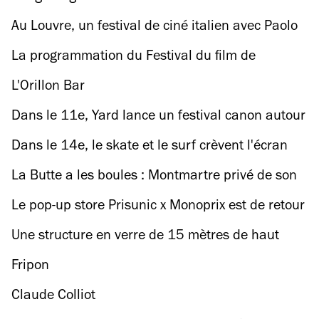
Au Louvre, un festival de ciné italien avec Paolo
Sorrentino et Isabella Rossellini
La programmation du Festival du film de
Montreuil casse la baraque !
L'Orillon Bar
Dans le 11e, Yard lance un festival canon autour
du vin nature
Dans le 14e, le skate et le surf crèvent l'écran
La Butte a les boules : Montmartre privé de son
mythique club de pétanque !
Le pop-up store Prisunic x Monoprix est de retour
! A vos marques…
Une structure en verre de 15 mètres de haut
vient d’atterrir dans le jardin du Palais-Royal
Fripon
Claude Colliot