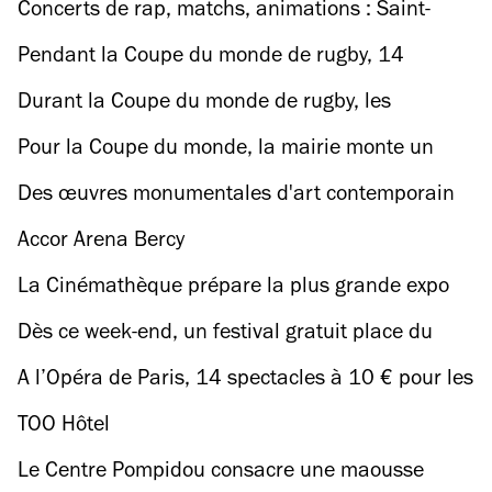
plaquer la Coupe du monde de rugby
Concerts de rap, matchs, animations : Saint-
Denis se met à l’heure de la Coupe du monde de
Pendant la Coupe du monde de rugby, 14
rugby
candidats Top Chef 2023 cuisinent à Ground
Durant la Coupe du monde de rugby, les
Control
meilleurs bars à cocktails du monde se
Pour la Coupe du monde, la mairie monte un
réunissent à Paris
village XXL sur la place de la Concorde
Des œuvres monumentales d'art contemporain
débarquent dans les rues et parcs de Paris
Accor Arena Bercy
La Cinémathèque prépare la plus grande expo
jamais consacrée à Agnès Varda
Dès ce week-end, un festival gratuit place du
Châtelet réunit des chorégraphes de génie
A l’Opéra de Paris, 14 spectacles à 10 € pour les
moins de 28 ans
TOO Hôtel
Le Centre Pompidou consacre une maousse