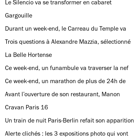
(et c’est pour très bientôt)
Le Silencio va se transformer en cabaret
interlope tous les dimanches
Gargouille
Durant un week-end, le Carreau du Temple va
devenir la plus grande adresse veggie de Paris
Trois questions à Alexandre Mazzia, sélectionné
pour les JO 2024
La Belle Hortense
Ce week-end, un funambule va traverser la nef
du musée d’Orsay
Ce week-end, un marathon de plus de 24h de
danse au théâtre de Chaillot
Avant l’ouverture de son restaurant, Manon
Fleury se livre à cuisine ouverte
Cravan Paris 16
Un train de nuit Paris-Berlin refait son apparition
(et on connaît la date de lancement)
Alerte clichés : les 3 expositions photo qui vont