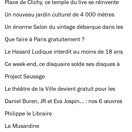
Place de Clichy, ce temple du live se réinvente
Un nouveau jardin culturel de 4 000 mètres
carrés qui va secouer le nord de Paris
Un énorme Salon du vintage débarque dans les
2 000 mètres carrés du Carreau du Temple
Que faire à Paris gratuitement ?
Le Hasard Ludique interdit au moins de 18 ans
le temps d’un week-end
Ce week-end, ce disquaire solde ses disques à
partir de 1 € avant de déménager !
Project Sausage
Le théâtre de la Ville devient gratuit pour les
moins de 14 ans : on va voir quoi ?
Daniel Buren, JR et Eva Jospin… : nos 6 œuvres
XXL préférées du Grand Paris Express
Philippe le Libraire
La Musardine