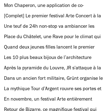
shooter la rentrée à Paris
Mon Chaperon, une application de co-
piétonnage pour ne plus rentrer seul
[Complet] Le premier festival Arte Concert à la
Gaîté Lyrique
Une teuf de 24h non-stop va ambiancer les
bords de Seine
Place du Châtelet, une Rave pour le climat qui
allie danse, performance et militantisme
Quand deux jeunes filles lancent le premier
écologique
festival israélo-palestinien à Paris
Les 10 plus beaux bijoux de l’architecture
moderne de Paris et sa banlieue
Après la pyramide du Louvre, JR s'attaque à la
façade de l'opéra Garnier !
Dans un ancien fort militaire, Grünt organise le
festival rap de la rentrée
La mythique Tour d’Argent rouvre ses portes et
se paye un rooftop d’anthologie
En novembre, un festival Arte entièrement
gratuit à la Gaîté lyrique
Retour de Bizarre, ce magnifique festival qui