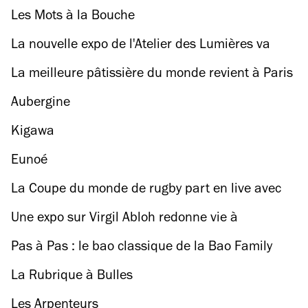
Les Mots à la Bouche
La nouvelle expo de l'Atelier des Lumières va
vous plonger au plus profond des océans
La meilleure pâtissière du monde revient à Paris
Aubergine
Kigawa
Eunoé
La Coupe du monde de rugby part en live avec
des matchs-concerts gratuits à la Philharmonie
Une expo sur Virgil Abloh redonne vie à
l'imaginaire du designer
Pas à Pas : le bao classique de la Bao Family
La Rubrique à Bulles
Les Arpenteurs