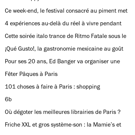
Ce week-end, le festival consacré au piment met
le feu au 17e
4 expériences au-delà du réel à vivre pendant
Némo, la Biennale d'arts numériques
Cette soirée italo trance de Ritmo Fatale sous le
périph s’annonce titanesque
¡Qué Gusto!, la gastronomie mexicaine au goût
du jour
Pour ses 20 ans, Ed Banger va organiser une
soirée dans un… cirque !
Fêter Pâques à Paris
101 choses à faire à Paris : shopping
6b
Où dégoter les meilleures librairies de Paris ?
Friche XXL et gros système-son : la Mamie’s et