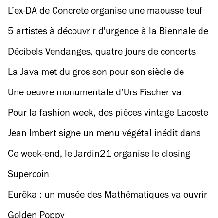
cocktails et un club caché !
L’ex-DA de Concrete organise une maousse teuf
techno dans un ancien fort militaire
5 artistes à découvrir d'urgence à la Biennale de
Paname
Décibels Vendanges, quatre jours de concerts
gratuits dans le 18e
La Java met du gros son pour son siècle de
bamboche
Une oeuvre monumentale d’Urs Fischer va
déferler sur la place Vendôme
Pour la fashion week, des pièces vintage Lacoste
en exclu dans le Marais
Jean Imbert signe un menu végétal inédit dans
la cour du Plaza Athénée
Ce week-end, le Jardin21 organise le closing
officiel de l’été
Supercoin
Eurêka : un musée des Mathématiques va ouvrir
ce week-end à Paris
Golden Poppy