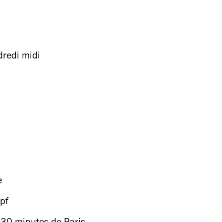
dredi midi
e
pf