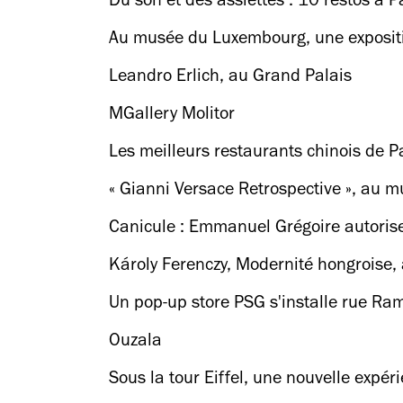
Du son et des assiettes : 10 restos à P
Au musée du Luxembourg, une expositi
Leandro Erlich, au Grand Palais
MGallery Molitor
Les meilleurs restaurants chinois de P
« Gianni Versace Retrospective », au m
Canicule : Emmanuel Grégoire autorise
Károly Ferenczy, Modernité hongroise, 
Un pop-up store PSG s'installe rue Ra
Ouzala
Sous la tour Eiffel, une nouvelle expéri